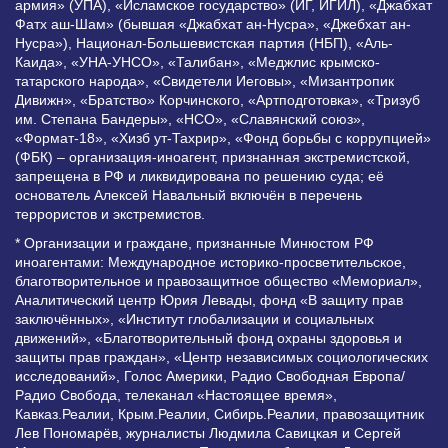
армия» (УПА), «Исламское государство» (ИГ, ИГИЛ), «Джабхат
Фатх аш-Шам» (бывшая «Джабхат ан-Нусра», «Джебхат ан-
Нусра»), Национал-Большевистская партия (НБП), «Аль-
Каида», «УНА-УНСО», «Талибан», «Меджлис крымско-
татарского народа», «Свидетели Иеговы», «Мизантропик
Дивижн», «Братство» Корчинского, «Артподготовка», «Тризуб
им. Степана Бандеры», «НСО», «Славянский союз»,
«Формат-18», «Хизб ут-Тахрир», «Фонд борьбы с коррупцией»
(ФБК) – организация-иноагент, признанная экстремистской,
запрещена в РФ и ликвидирована по решению суда; её
основатель Алексей Навальный включён в перечень
террористов и экстремистов.
* Организации и граждане, признанные Минюстом РФ
иноагентами: Международное историко-просветительское,
благотворительное и правозащитное общество «Мемориал»,
Аналитический центр Юрия Левады, фонд «В защиту прав
заключённых», «Институт глобализации и социальных
движений», «Благотворительный фонд охраны здоровья и
защиты прав граждан», «Центр независимых социологических
исследований», Голос Америки, Радио Свободная Европа/
Радио Свобода, телеканал «Настоящее время»,
Кавказ.Реалии, Крым.Реалии, Сибирь.Реалии, правозащитник
Лев Пономарёв, журналисты Людмила Савицкая и Сергей