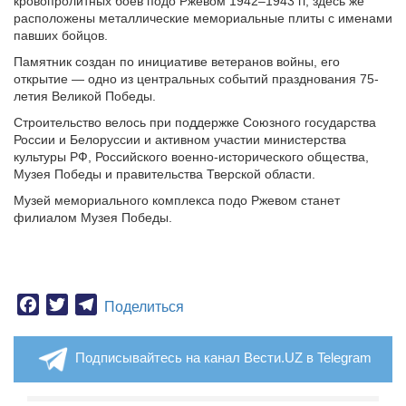
кровопролитных боёв подо Ржевом 1942–1943 гг, здесь же
расположены металлические мемориальные плиты с именами
павших бойцов.
Памятник создан по инициативе ветеранов войны, его
открытие — одно из центральных событий празднования 75-
летия Великой Победы.
Строительство велось при поддержке Союзного государства
России и Белоруссии и активном участии министерства
культуры РФ, Российского военно-исторического общества,
Музея Победы и правительства Тверской области.
Музей мемориального комплекса подо Ржевом станет
филиалом Музея Победы.
Facebook
Twitter
Telegram
Поделиться
Подписывайтесь на канал Вести.UZ в Telegram