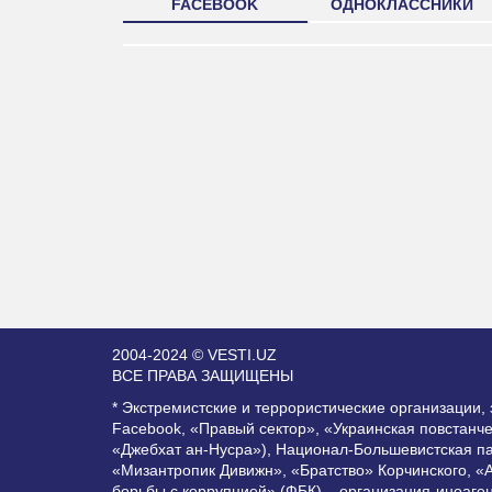
FACEBOOK
ОДНОКЛАССНИКИ
2004-2024 © VESTI.UZ
ВСЕ ПРАВА ЗАЩИЩЕНЫ
* Экстремистские и террористические организации
Facebook, «Правый сектор», «Украинская повстанч
«Джебхат ан-Нусра»), Национал-Большевистская п
«Мизантропик Дивижн», «Братство» Корчинского, «
борьбы с коррупцией» (ФБК) – организация-иноаге