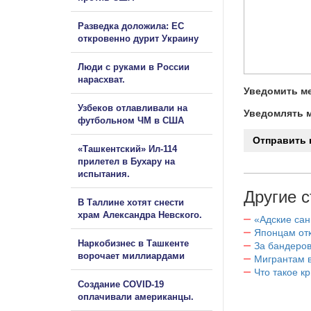
Разведка доложила: ЕС
откровенно дурит Украину
Люди с руками в России
нарасхват.
Уведомить ме
Узбеков отлавливали на
Уведомлять м
футбольном ЧМ в США
«Ташкентский» Ил-114
прилетел в Бухару на
испытания.
Другие с
В Таллине хотят снести
храм Александра Невского.
«Адские са
Японцам отк
Наркобизнес в Ташкенте
За бандеров
ворочает миллиардами
Мигрантам в
Что такое к
Создание COVID-19
оплачивали американцы.