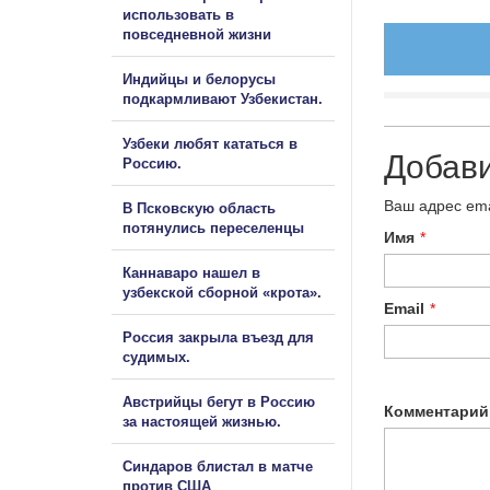
использовать в
повседневной жизни
Индийцы и белорусы
подкармливают Узбекистан.
Узбеки любят кататься в
Добав
Россию.
Ваш адрес ema
В Псковскую область
потянулись переселенцы
Имя
*
Каннаваро нашел в
узбекской сборной «крота».
Email
*
Россия закрыла въезд для
судимых.
Австрийцы бегут в Россию
Комментарий
за настоящей жизнью.
Синдаров блистал в матче
против США