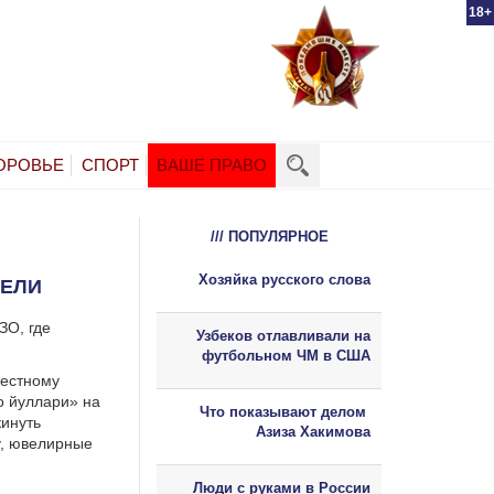
18+
ОРОВЬЕ
СПОРТ
ВАШЕ ПРАВО
/// ПОПУЛЯРНОЕ
Хозяйка русского слова
ДЕЛИ
ЗО, где
Узбеков отлавливали на
футбольном ЧМ в США
местному
о йуллари» на
Что показывают делом
кинуть
Азиза Хакимова
у, ювелирные
Люди с руками в России