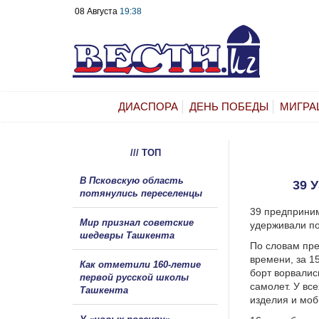
08 Августа
19:38
ДИАСПОРА
ДЕНЬ ПОБЕДЫ
МИГРА
/// ТОП
В Псковскую область
39 
потянулись переселенцы
39 предприним
Мир признал советские
удерживали пол
шедевры Ташкента
По словам пр
времени, за 1
Как отметили 160-летие
борт ворвалис
первой русской школы
самолет. У вс
Ташкента
изделия и моб