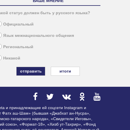
ВАШЕ МНЕНИЕ
акой статус должен быть у русского языка?
Официальный
Язык межнационального общения
Региональный
Никакой
итоги
ta и принадлежащие ей соцсети Instagram и
ат Фатх аш-Шам» (бывшая «Джабхат ан-Нусра»,
мско-татарского народа», «Свидетели Иеговы»,
ий союз», «Формат-18», «Хизб ут-Тахрир», «Фонд
по решению суда; её основатель Алексей Навальный