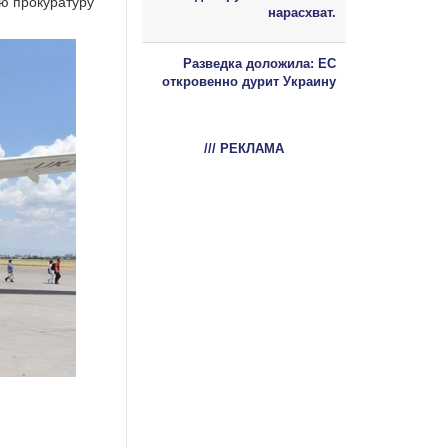
ю прокуратуру
нарасхват.
Разведка доложила: ЕС
откровенно дурит Украину
/// РЕКЛАМА