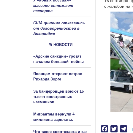
У «новых россиян»
16 сентября п
массово отнимают
с жалобой на 
паспорта
США цинично отказались
от договоренностей в
Анкоридже
/// НОВОСТИ
«Адские санкции» грозят
началом большой войны
Японцам откроют остров
Рихарда Зорге
За бандеровцев воюют 16
тысяч иностранных
наемников.
Мигрантам вернули 4
миллиона зарплаты.
Facebook
Twitter
Te
П
Что такое криптокарта и как