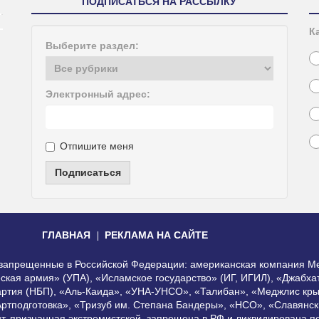
ПОДПИСАТЬСЯ НА РАССЫЛКУ
К
Выберите раздел:
Электронный адрес:
Отпишите меня
Подписаться
ГЛАВНАЯ
РЕКЛАМА НА САЙТЕ
, запрещенные в Российской Федерации: американская компания Me
еская армия» (УПА), «Исламское государство» (ИГ, ИГИЛ), «Джабх
артия (НБП), «Аль-Каида», «УНА-УНСО», «Талибан», «Меджлис кры
Артподготовка», «Тризуб им. Степана Бандеры», «НСО», «Славянск
нт, признанная экстремистской, запрещена в РФ и ликвидирована 