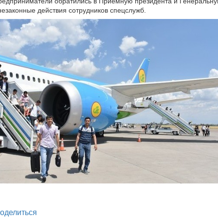
редприниматели обратились в Приемную президента и Генеральну
незаконные действия сотрудников спецслужб.
legram
оделиться