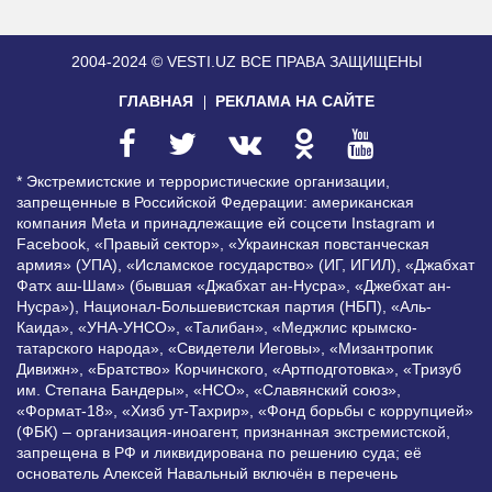
2004-2024 © VESTI.UZ
ВСЕ ПРАВА ЗАЩИЩЕНЫ
ГЛАВНАЯ
РЕКЛАМА НА САЙТЕ
* Экстремистские и террористические организации,
запрещенные в Российской Федерации: американская
компания Meta и принадлежащие ей соцсети Instagram и
Facebook, «Правый сектор», «Украинская повстанческая
армия» (УПА), «Исламское государство» (ИГ, ИГИЛ), «Джабхат
Фатх аш-Шам» (бывшая «Джабхат ан-Нусра», «Джебхат ан-
Нусра»), Национал-Большевистская партия (НБП), «Аль-
Каида», «УНА-УНСО», «Талибан», «Меджлис крымско-
татарского народа», «Свидетели Иеговы», «Мизантропик
Дивижн», «Братство» Корчинского, «Артподготовка», «Тризуб
им. Степана Бандеры», «НСО», «Славянский союз»,
«Формат-18», «Хизб ут-Тахрир», «Фонд борьбы с коррупцией»
(ФБК) – организация-иноагент, признанная экстремистской,
запрещена в РФ и ликвидирована по решению суда; её
основатель Алексей Навальный включён в перечень