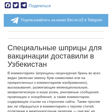
Facebook
Twitter
Telegram
Поделиться
Подписывайтесь на канал Вести.UZ в Telegram
Специальные шприцы для
вакцинации доставили в
Узбекистан
В комментариях запрещены нецензурная брань во всех
видах (включая замену букв символами или на
прикрепленных к комментариям изображениях),
высказывания, разжигающие межнациональную,
межрелигиозную и иную рознь, рекламные сообщения,
провокации и оскорбления, а также комментарии,
содержащие ссылки на сторонние сайты. Также просим
вас не обращаться в комментариях к героям статей,
политикам и международным лидерам — они вас не