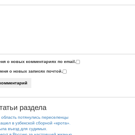
ня о новых комментариях по email.
еня о новых записях почтой.
татьи раздела
 область потянулись переселенцы
ашел в узбекской сборной «крота».
ыла въезд для судимых.
егут в Россию за настоящей жизнью.