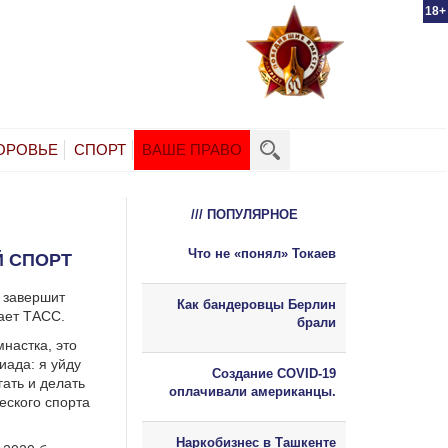
18+
ОРОВЬЕ
СПОРТ
ВАШЕ ПРАВО
/// ПОПУЛЯРНОЕ
Что не «понял» Токаев
Й СПОРТ
 завершит
Как бандеровцы Берлин
ает ТАСС.
брали
настка, это
иада: я уйду
Создание COVID-19
гать и делать
оплачивали американцы.
еского спорта
Наркобизнес в Ташкенте