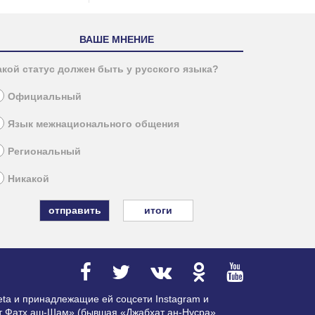
ВАШЕ МНЕНИЕ
акой статус должен быть у русского языка?
Официальный
Язык межнационального общения
Региональный
Никакой
итоги
ta и принадлежащие ей соцсети Instagram и
ат Фатх аш-Шам» (бывшая «Джабхат ан-Нусра»,