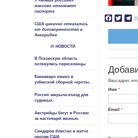
У «новых россиян»
массово отнимают
паспорта
Facebook
Twitter
Te
П
США цинично отказались
от договоренностей в
Анкоридже
/// НОВОСТИ
В Псковскую область
потянулись переселенцы
Добав
Каннаваро нашел в
Ваш адрес ema
узбекской сборной «крота».
Имя
*
Россия закрыла въезд для
судимых.
Email
*
Австрийцы бегут в Россию
за настоящей жизнью.
Синдаров блистал в матче
против США