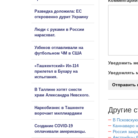
Комментарий
Разведка доложила: ЕС
откровенно дурит Украину
Люди с руками в России
нарасхват.
Узбеков отлавливали на
футбольном ЧМ в США
Уведомить ме
«Ташкентский» Ил-114
прилетел в Бухару на
Уведомлять м
испытания.
В Таллине хотят снести
храм Александра Невского.
Наркобизнес в Ташкенте
Другие с
ворочает миллиардами
В Псковскую
Каннаваро н
Создание COVID-19
оплачивали американцы.
Россия закр
Австрийцы б