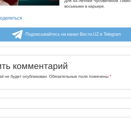
Для 44-летней Чусовитиной Токио
восьмыми в карьере.
legram
оделиться
Подписывайтесь на канал Вести.UZ в Telegram
ить комментарий
il не будет опубликован.
Обязательные поля помечены
*