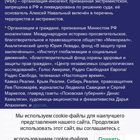
(ФБК) – организация-иноагент, признанная экстремистской,
запрещена в РФ и ликвидирована по решению суда; её
основатель Алексей Навальный включён в перечень
террористов и экстремистов.
* Организации и граждане, признанные Минюстом РФ
иноагентами: Международное историко-просветительское,
благотворительное и правозащитное общество «Мемориал»,
Аналитический центр Юрия Левады, фонд «В защиту прав
заключённых», «Институт глобализации и социальных
движений», «Благотворительный фонд охраны здоровья и
защиты прав граждан», «Центр независимых социологических
исследований», Голос Америки, Радио Свободная Европа/
Радио Свобода, телеканал «Настоящее время»,
Кавказ.Реалии, Крым.Реалии, Сибирь.Реалии, правозащитник
Лев Пономарёв, журналисты Людмила Савицкая и Сергей
Маркелов, главред газеты «Псковская губерния» Денис
Камалягин, художница-акционистка и фемактивистка Дарья
Апахончич. и
другие
.
Мы используем cookie-файлы для наилучшего
Все права защищены и охраняются законом. Любое
представления нашего сайта. Продолжая
использование материалов сайта допустимо при условии
использовать этот сайт, вы соглашаетесь с
наличия активной гиперссылки на Vesti.UZ.
Редакция не несет ответственности за достоверность
использованием cookie-файлов.
Принять