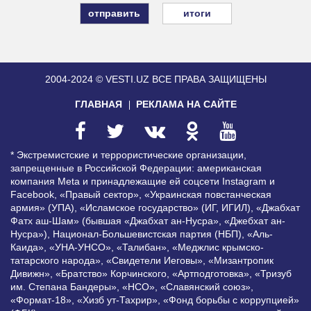
итоги
2004-2024 © VESTI.UZ
ВСЕ ПРАВА ЗАЩИЩЕНЫ
ГЛАВНАЯ
РЕКЛАМА НА САЙТЕ
* Экстремистские и террористические организации,
запрещенные в Российской Федерации: американская
компания Meta и принадлежащие ей соцсети Instagram и
Facebook, «Правый сектор», «Украинская повстанческая
армия» (УПА), «Исламское государство» (ИГ, ИГИЛ), «Джабхат
Фатх аш-Шам» (бывшая «Джабхат ан-Нусра», «Джебхат ан-
Нусра»), Национал-Большевистская партия (НБП), «Аль-
Каида», «УНА-УНСО», «Талибан», «Меджлис крымско-
татарского народа», «Свидетели Иеговы», «Мизантропик
Дивижн», «Братство» Корчинского, «Артподготовка», «Тризуб
им. Степана Бандеры», «НСО», «Славянский союз»,
«Формат-18», «Хизб ут-Тахрир», «Фонд борьбы с коррупцией»