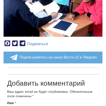
Facebook
Twitter
Telegram
Поделиться
Подписывайтесь на канал Вести.UZ в Telegram
Добавить комментарий
Ваш адрес email не будет опубликован.
Обязательные
поля помечены
*
Имя
*