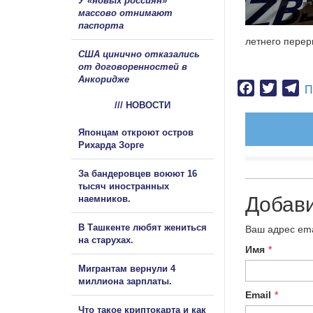
У «новых россиян»
массово отнимают
паспорта
летнего перер
США цинично отказались
от договоренностей в
Анкоридже
Facebook
Twitter
Te
П
/// НОВОСТИ
Японцам откроют остров
Рихарда Зорге
За бандеровцев воюют 16
тысяч иностранных
Добав
наемников.
В Ташкенте любят жениться
Ваш адрес ema
на старухах.
Имя
*
Мигрантам вернули 4
миллиона зарплаты.
Email
*
Что такое криптокарта и как