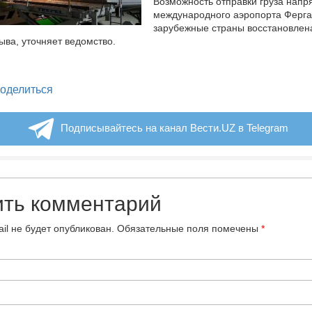
Возможность отправки груза напр
международного аэропорта Ферга
зарубежные страны восстановлена
ыва, уточняет ведомство.
legram
оделиться
Подписывайтесь на канал Вести.UZ в Telegram
ить комментарий
il не будет опубликован.
Обязательные поля помечены
*