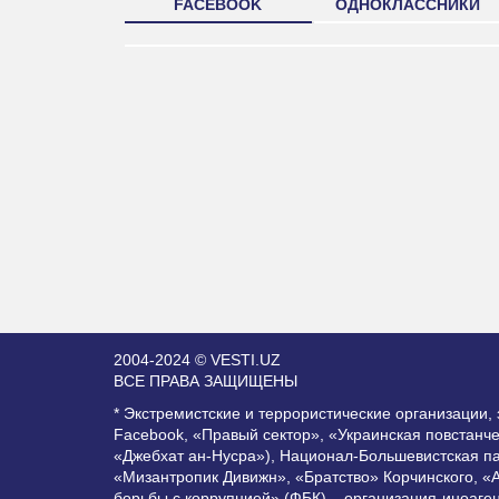
FACEBOOK
ОДНОКЛАССНИКИ
2004-2024 © VESTI.UZ
ВСЕ ПРАВА ЗАЩИЩЕНЫ
* Экстремистские и террористические организации
Facebook, «Правый сектор», «Украинская повстанч
«Джебхат ан-Нусра»), Национал-Большевистская п
«Мизантропик Дивижн», «Братство» Корчинского, «
борьбы с коррупцией» (ФБК) – организация-иноаге