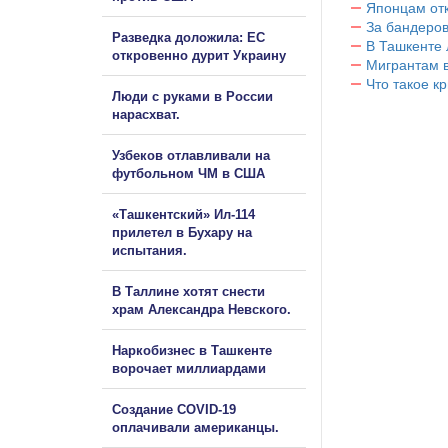
Японцам отк
За бандеров
Разведка доложила: ЕС
В Ташкенте 
откровенно дурит Украину
Мигрантам в
Что такое к
Люди с руками в России
нарасхват.
Узбеков отлавливали на
футбольном ЧМ в США
«Ташкентский» Ил-114
прилетел в Бухару на
испытания.
В Таллине хотят снести
храм Александра Невского.
Наркобизнес в Ташкенте
ворочает миллиардами
Создание COVID-19
оплачивали американцы.