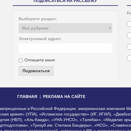
ПОДПИСАТЬСЯ НА РАССЫЛКУ
К
Выберите раздел:
Электронный адрес:
Отпишите меня
Подписаться
ГЛАВНАЯ
РЕКЛАМА НА САЙТЕ
, запрещенные в Российской Федерации: американская компания Me
еская армия» (УПА), «Исламское государство» (ИГ, ИГИЛ), «Джабх
артия (НБП), «Аль-Каида», «УНА-УНСО», «Талибан», «Меджлис кры
Артподготовка», «Тризуб им. Степана Бандеры», «НСО», «Славянск
нт, признанная экстремистской, запрещена в РФ и ликвидирована 