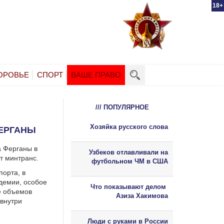
18+
ОРОВЬЕ
СПОРТ
ВАШЕ ПРАВО
/// ПОПУЛЯРНОЕ
Хозяйка русского слова
ФЕРГАНЫ
а Ферганы в
Узбеков отлавливали на
т минтранс.
футбольном ЧМ в США
порта, в
демии, особое
Что показывают делом
е объемов
Азиза Хакимова
 внутри
Люди с руками в России