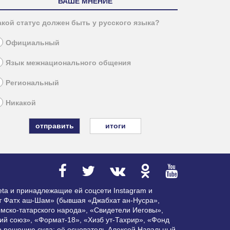
ВАШЕ МНЕНИЕ
акой статус должен быть у русского языка?
Официальный
Язык межнационального общения
Региональный
Никакой
итоги
ta и принадлежащие ей соцсети Instagram и
ат Фатх аш-Шам» (бывшая «Джабхат ан-Нусра»,
мско-татарского народа», «Свидетели Иеговы»,
ий союз», «Формат-18», «Хизб ут-Тахрир», «Фонд
по решению суда; её основатель Алексей Навальный