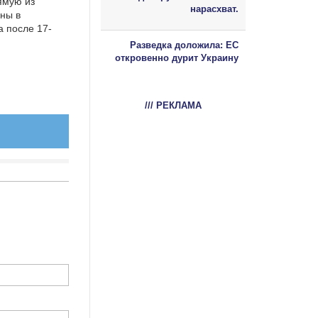
ямую из
нарасхват.
ны в
 после 17-
Разведка доложила: ЕС
откровенно дурит Украину
/// РЕКЛАМА