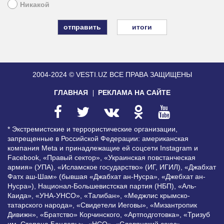
Никакой
итоги
2004-2024 © VESTI.UZ
ВСЕ ПРАВА ЗАЩИЩЕНЫ
ГЛАВНАЯ
РЕКЛАМА НА САЙТЕ
* Экстремистские и террористические организации,
запрещенные в Российской Федерации: американская
компания Meta и принадлежащие ей соцсети Instagram и
Facebook, «Правый сектор», «Украинская повстанческая
армия» (УПА), «Исламское государство» (ИГ, ИГИЛ), «Джабхат
Фатх аш-Шам» (бывшая «Джабхат ан-Нусра», «Джебхат ан-
Нусра»), Национал-Большевистская партия (НБП), «Аль-
Каида», «УНА-УНСО», «Талибан», «Меджлис крымско-
татарского народа», «Свидетели Иеговы», «Мизантропик
Дивижн», «Братство» Корчинского, «Артподготовка», «Тризуб