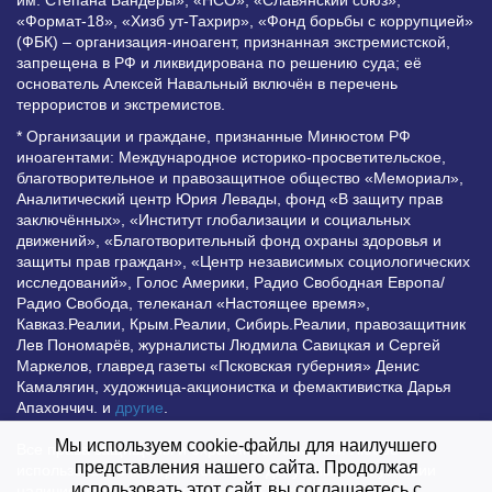
им. Степана Бандеры», «НСО», «Славянский союз»,
«Формат-18», «Хизб ут-Тахрир», «Фонд борьбы с коррупцией»
(ФБК) – организация-иноагент, признанная экстремистской,
запрещена в РФ и ликвидирована по решению суда; её
основатель Алексей Навальный включён в перечень
террористов и экстремистов.
* Организации и граждане, признанные Минюстом РФ
иноагентами: Международное историко-просветительское,
благотворительное и правозащитное общество «Мемориал»,
Аналитический центр Юрия Левады, фонд «В защиту прав
заключённых», «Институт глобализации и социальных
движений», «Благотворительный фонд охраны здоровья и
защиты прав граждан», «Центр независимых социологических
исследований», Голос Америки, Радио Свободная Европа/
Радио Свобода, телеканал «Настоящее время»,
Кавказ.Реалии, Крым.Реалии, Сибирь.Реалии, правозащитник
Лев Пономарёв, журналисты Людмила Савицкая и Сергей
Маркелов, главред газеты «Псковская губерния» Денис
Камалягин, художница-акционистка и фемактивистка Дарья
Апахончич. и
другие
.
Мы используем cookie-файлы для наилучшего
Все права защищены и охраняются законом. Любое
представления нашего сайта. Продолжая
использование материалов сайта допустимо при условии
использовать этот сайт, вы соглашаетесь с
наличия активной гиперссылки на Vesti.UZ.