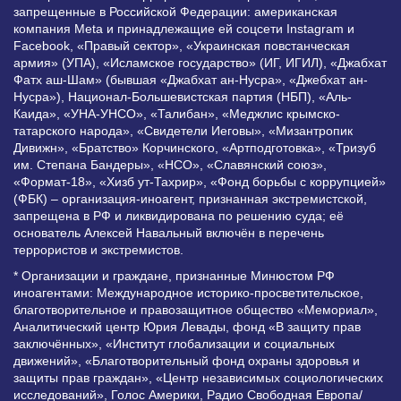
запрещенные в Российской Федерации: американская
компания Meta и принадлежащие ей соцсети Instagram и
Facebook, «Правый сектор», «Украинская повстанческая
армия» (УПА), «Исламское государство» (ИГ, ИГИЛ), «Джабхат
Фатх аш-Шам» (бывшая «Джабхат ан-Нусра», «Джебхат ан-
Нусра»), Национал-Большевистская партия (НБП), «Аль-
Каида», «УНА-УНСО», «Талибан», «Меджлис крымско-
татарского народа», «Свидетели Иеговы», «Мизантропик
Дивижн», «Братство» Корчинского, «Артподготовка», «Тризуб
им. Степана Бандеры», «НСО», «Славянский союз»,
«Формат-18», «Хизб ут-Тахрир», «Фонд борьбы с коррупцией»
(ФБК) – организация-иноагент, признанная экстремистской,
запрещена в РФ и ликвидирована по решению суда; её
основатель Алексей Навальный включён в перечень
террористов и экстремистов.
* Организации и граждане, признанные Минюстом РФ
иноагентами: Международное историко-просветительское,
благотворительное и правозащитное общество «Мемориал»,
Аналитический центр Юрия Левады, фонд «В защиту прав
заключённых», «Институт глобализации и социальных
движений», «Благотворительный фонд охраны здоровья и
защиты прав граждан», «Центр независимых социологических
исследований», Голос Америки, Радио Свободная Европа/