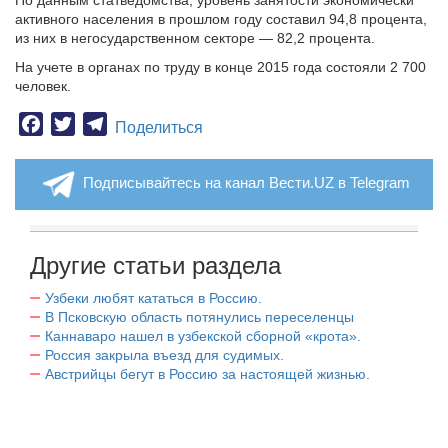
По данным статведомства, уровень занятости экономически
активного населения в прошлом году составил 94,8 процента,
из них в негосударственном секторе — 82,2 процента.
На учете в органах по труду в конце 2015 года состояли 2 700
человек.
Facebook
Twitter
Telegram
Поделиться
Подписывайтесь на канал Вести.UZ в Telegram
Другие статьи раздела
Узбеки любят кататься в Россию.
В Псковскую область потянулись переселенцы
Каннаваро нашел в узбекской сборной «крота».
Россия закрыла въезд для судимых.
Австрийцы бегут в Россию за настоящей жизнью.