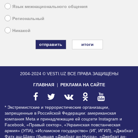
Язык межнационального общения
Региональный
Никакой
итоги
2004-2024 © VESTI.UZ
ВСЕ ПРАВА ЗАЩИЩЕНЫ
ГЛАВНАЯ
РЕКЛАМА НА САЙТЕ
* Экстремистские и террористические организации,
запрещенные в Российской Федерации: американская
компания Meta и принадлежащие ей соцсети Instagram и
Facebook, «Правый сектор», «Украинская повстанческая
армия» (УПА), «Исламское государство» (ИГ, ИГИЛ), «Джабхат
Фатх аш-Шам» (бывшая «Джабхат ан-Нусра», «Джебхат ан-