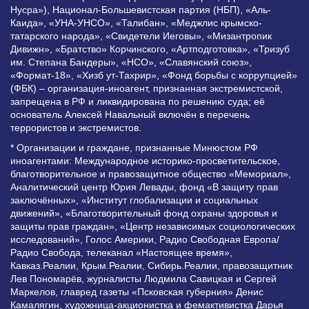
Нусра»), Национал-Большевистская партия (НБП), «Аль-
Каида», «УНА-УНСО», «Талибан», «Меджлис крымско-
татарского народа», «Свидетели Иеговы», «Мизантропик
Дивижн», «Братство» Корчинского, «Артподготовка», «Тризуб
им. Степана Бандеры», «НСО», «Славянский союз»,
«Формат-18», «Хизб ут-Тахрир», «Фонд борьбы с коррупцией»
(ФБК) – организация-иноагент, признанная экстремистской,
запрещена в РФ и ликвидирована по решению суда; её
основатель Алексей Навальный включён в перечень
террористов и экстремистов.
* Организации и граждане, признанные Минюстом РФ
иноагентами: Международное историко-просветительское,
благотворительное и правозащитное общество «Мемориал»,
Аналитический центр Юрия Левады, фонд «В защиту прав
заключённых», «Институт глобализации и социальных
движений», «Благотворительный фонд охраны здоровья и
защиты прав граждан», «Центр независимых социологических
исследований», Голос Америки, Радио Свободная Европа/
Радио Свобода, телеканал «Настоящее время»,
Кавказ.Реалии, Крым.Реалии, Сибирь.Реалии, правозащитник
Лев Пономарёв, журналисты Людмила Савицкая и Сергей
Маркелов, главред газеты «Псковская губерния» Денис
Камалягин, художница-акционистка и фемактивистка Дарья