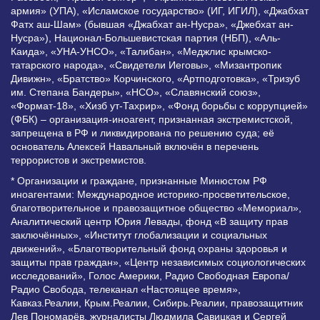
армия» (УПА), «Исламское государство» (ИГ, ИГИЛ), «Джабхат
Фатх аш-Шам» (бывшая «Джабхат ан-Нусра», «Джебхат ан-
Нусра»), Национал-Большевистская партия (НБП), «Аль-
Каида», «УНА-УНСО», «Талибан», «Меджлис крымско-
татарского народа», «Свидетели Иеговы», «Мизантропик
Дивижн», «Братство» Корчинского, «Артподготовка», «Тризуб
им. Степана Бандеры», «НСО», «Славянский союз»,
«Формат-18», «Хизб ут-Тахрир», «Фонд борьбы с коррупцией»
(ФБК) – организация-иноагент, признанная экстремистской,
запрещена в РФ и ликвидирована по решению суда; её
основатель Алексей Навальный включён в перечень
террористов и экстремистов.
* Организации и граждане, признанные Минюстом РФ
иноагентами: Международное историко-просветительское,
благотворительное и правозащитное общество «Мемориал»,
Аналитический центр Юрия Левады, фонд «В защиту прав
заключённых», «Институт глобализации и социальных
движений», «Благотворительный фонд охраны здоровья и
защиты прав граждан», «Центр независимых социологических
исследований», Голос Америки, Радио Свободная Европа/
Радио Свобода, телеканал «Настоящее время»,
Кавказ.Реалии, Крым.Реалии, Сибирь.Реалии, правозащитник
Лев Пономарёв, журналисты Людмила Савицкая и Сергей