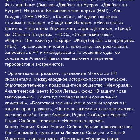
Фатх аш-Шам» (бывшая «Джабхат ан-Нусра», «Джебхат ан-
Нусра»), Национал-Большевистская партия (НБП), «Аль-
Каида», «УНА-УНСО», «Талибан», «Меджлис крымско-
татарского народа», «Свидетели Иеговы», «Мизантропик
Дивижн», «Братство» Корчинского, «Артподготовка», «Тризуб
им. Степана Бандеры», «НСО», «Славянский союз»,
«Формат-18», «Хизб ут-Тахрир», «Фонд борьбы с коррупцией»
(ФБК) – организация-иноагент, признанная экстремистской,
запрещена в РФ и ликвидирована по решению суда; её
основатель Алексей Навальный включён в перечень
террористов и экстремистов.
* Организации и граждане, признанные Минюстом РФ
иноагентами: Международное историко-просветительское,
благотворительное и правозащитное общество «Мемориал»,
Аналитический центр Юрия Левады, фонд «В защиту прав
заключённых», «Институт глобализации и социальных
движений», «Благотворительный фонд охраны здоровья и
защиты прав граждан», «Центр независимых социологических
исследований», Голос Америки, Радио Свободная Европа/
Радио Свобода, телеканал «Настоящее время»,
Кавказ.Реалии, Крым.Реалии, Сибирь.Реалии, правозащитник
Лев Пономарёв, журналисты Людмила Савицкая и Сергей
Маркелов, главред газеты «Псковская губерния» Денис