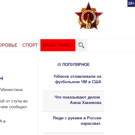
18+
ОРОВЬЕ
СПОРТ
ВАШЕ ПРАВО
/// ПОПУЛЯРНОЕ
Узбеков отлавливали на
Н
футбольном ЧМ в США
Узбекистана
Что показывают делом
й от стула во
Азиза Хакимова
о чем сообщил
Люди с руками в России
А в
нарасхват.