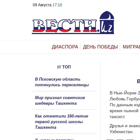
09 Августа
17:10
ДИАСПОРА
ДЕНЬ ПОБЕДЫ
МИГРА
/// ТОП
В Псковскую область
потянулись переселенцы
В Нью-Йорке 2
Мир признал советские
Любовь Горбуно
шедевры Ташкента
По данным изд
время пьяной с
Как отметили 160-летие
таксист.
первой русской школы
Друзья и знак
Ташкента
Узбекистан.