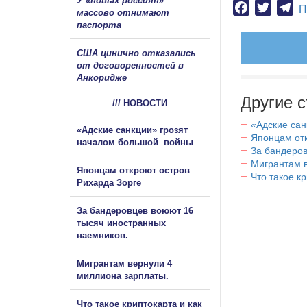
У «новых россиян»
Facebook
Twitter
Te
П
массово отнимают
паспорта
США цинично отказались
от договоренностей в
Анкоридже
Другие с
/// НОВОСТИ
«Адские са
«Адские санкции» грозят
Японцам отк
началом большой войны
За бандеров
Мигрантам в
Японцам откроют остров
Что такое к
Рихарда Зорге
За бандеровцев воюют 16
тысяч иностранных
наемников.
Мигрантам вернули 4
миллиона зарплаты.
Что такое криптокарта и как