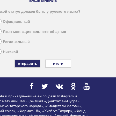
ВАШЕ МНЕНИЕ
акой статус должен быть у русского языка?
Официальный
Язык межнационального общения
Региональный
Никакой
итоги
ta и принадлежащие ей соцсети Instagram и
ат Фатх аш-Шам» (бывшая «Джабхат ан-Нусра»,
мско-татарского народа», «Свидетели Иеговы»,
ий союз», «Формат-18», «Хизб ут-Тахрир», «Фонд
по решению суда; её основатель Алексей Навальный