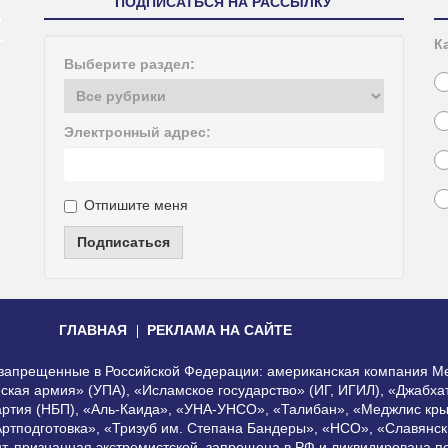
ПОДПИСАТЬСЯ НА РАССЫЛКУ
К
Выберите раздел:
Электронный адрес:
Отпишите меня
Подписаться
ГЛАВНАЯ
РЕКЛАМА НА САЙТЕ
, запрещенные в Российской Федерации: американская компания Me
еская армия» (УПА), «Исламское государство» (ИГ, ИГИЛ), «Джабх
артия (НБП), «Аль-Каида», «УНА-УНСО», «Талибан», «Меджлис кры
Артподготовка», «Тризуб им. Степана Бандеры», «НСО», «Славянск
нт, признанная экстремистской, запрещена в РФ и ликвидирована 