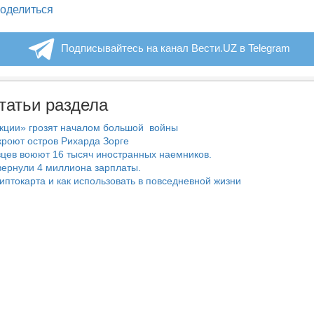
legram
оделиться
Подписывайтесь на канал Вести.UZ в Telegram
татьи раздела
нкции» грозят началом большой войны
роют остров Рихарда Зорге
цев воюют 16 тысяч иностранных наемников.
ернули 4 миллиона зарплаты.
риптокарта и как использовать в повседневной жизни