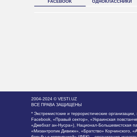
FACEBOOK
ОДНОКЛАССНИКИ
2004-2024 © VESTI.UZ
ВСЕ ПРАВА ЗАЩИЩЕНЫ
* Экстремистские и террористические организации
Facebook, «Правый сектор», «Украинская повстанч
«Джебхат ан-Нусра»), Национал-Большевистская п
«Мизантропик Дивижн», «Братство» Корчинского, «
борьбы с коррупцией» (ФБК) – организация-иноаге