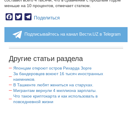
составил всего 4 тысячи, что в сравнении с прошлым годом
меньше на 10 процентов, отмечает статком.
Facebook
Twitter
Telegram
Поделиться
Подписывайтесь на канал Вести.UZ в Telegram
Другие статьи раздела
Японцам откроют остров Рихарда Зорге
За бандеровцев воюют 16 тысяч иностранных
наемников.
В Ташкенте любят жениться на старухах.
Мигрантам вернули 4 миллиона зарплаты.
Что такое криптокарта и как использовать в
повседневной жизни