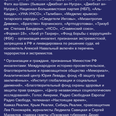
Фатх аш-Шам» (бывшая «Джабхат ан-Нусра», «Джебхат ан-
Нусра»), Национал-Большевистская партия (НБП), «Аль-
Каида», «УНА-УНСО», «Талибан», «Меджлис крымско-
татарского народа», «Свидетели Иеговы», «Мизантропик
Дивижн», «Братство» Корчинского, «Артподготовка», «Тризуб
им. Степана Бандеры», «НСО», «Славянский союз»,
«Формат-18», «Хизб ут-Тахрир», «Фонд борьбы с коррупцией»
(ФБК) – организация-иноагент, признанная экстремистской,
запрещена в РФ и ликвидирована по решению суда; её
основатель Алексей Навальный включён в перечень
террористов и экстремистов.
* Организации и граждане, признанные Минюстом РФ
иноагентами: Международное историко-просветительское,
благотворительное и правозащитное общество «Мемориал»,
Аналитический центр Юрия Левады, фонд «В защиту прав
заключённых», «Институт глобализации и социальных
движений», «Благотворительный фонд охраны здоровья и
защиты прав граждан», «Центр независимых социологических
исследований», Голос Америки, Радио Свободная Европа/
Радио Свобода, телеканал «Настоящее время»,
Кавказ.Реалии, Крым.Реалии, Сибирь.Реалии, правозащитник
Лев Пономарёв, журналисты Людмила Савицкая и Сергей
Маркелов, главред газеты «Псковская губерния» Денис