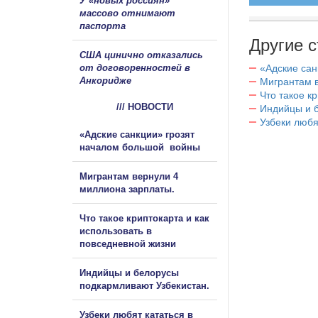
У «новых россиян»
массово отнимают
паспорта
Другие с
США цинично отказались
от договоренностей в
«Адские са
Анкоридже
Мигрантам в
Что такое к
/// НОВОСТИ
Индийцы и 
Узбеки любя
«Адские санкции» грозят
началом большой войны
Мигрантам вернули 4
миллиона зарплаты.
Что такое криптокарта и как
использовать в
повседневной жизни
Индийцы и белорусы
подкармливают Узбекистан.
Узбеки любят кататься в