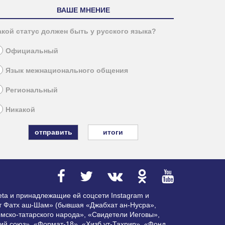
ВАШЕ МНЕНИЕ
акой статус должен быть у русского языка?
Официальный
Язык межнационального общения
Региональный
Никакой
итоги
ta и принадлежащие ей соцсети Instagram и
ат Фатх аш-Шам» (бывшая «Джабхат ан-Нусра»,
мско-татарского народа», «Свидетели Иеговы»,
ий союз», «Формат-18», «Хизб ут-Тахрир», «Фонд