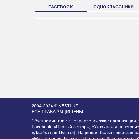
FACEBOOK
ОДНОКЛАССНИКИ
2004-2024 © VESTI.UZ
ВСЕ ПРАВА ЗАЩИЩЕНЫ
* Экстремистские и террористические организации
Facebook, «Правый сектор», «Украинская повстанч
«Джебхат ан-Нусра»), Национал-Большевистская п
«Мизантропик Дивижн», «Братство» Корчинского, «