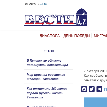
08 Августа
18:53
ДИАСПОРА
ДЕНЬ ПОБЕДЫ
МИГРА
/// ТОП
В Псковскую область
потянулись переселенцы
7 октября 201
Мир признал советские
Как сообщил п
шедевры Ташкента
отметит с дру
Как отметили 160-летие
Facebook
Twitter
Te
П
первой русской школы
Ташкента