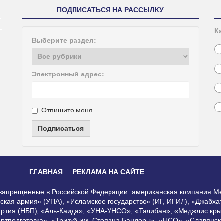
ПОДПИСАТЬСЯ НА РАССЫЛКУ
К
Выберите раздел:
Электронный адрес:
Отпишите меня
Подписаться
ГЛАВНАЯ
РЕКЛАМА НА САЙТЕ
, запрещенные в Российской Федерации: американская компания Me
еская армия» (УПА), «Исламское государство» (ИГ, ИГИЛ), «Джабх
артия (НБП), «Аль-Каида», «УНА-УНСО», «Талибан», «Меджлис кры
Артподготовка», «Тризуб им. Степана Бандеры», «НСО», «Славянск