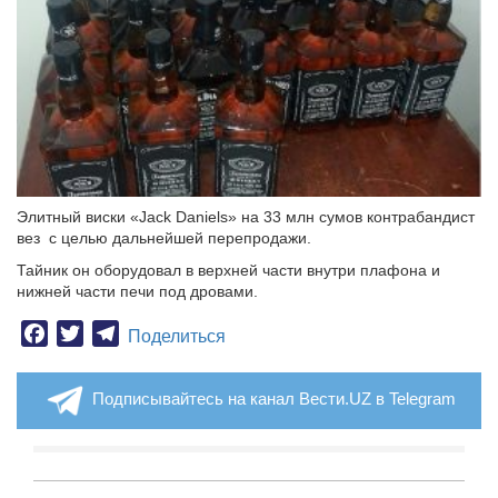
Элитный виски «Jack Daniels» на 33 млн сумов контрабандист
вез с целью дальнейшей перепродажи.
Тайник он оборудовал в верхней части внутри плафона и
нижней части печи под дровами.
Facebook
Twitter
Telegram
Поделиться
Подписывайтесь на канал Вести.UZ в Telegram