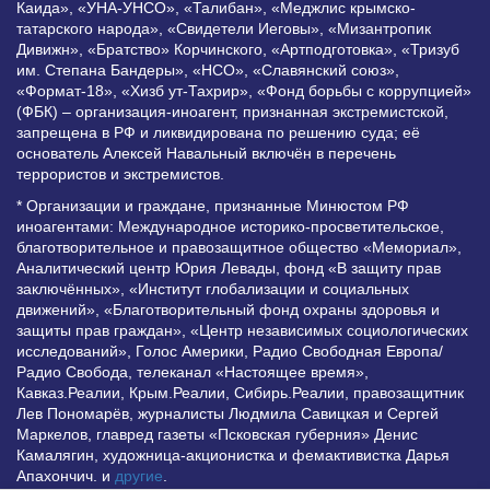
Каида», «УНА-УНСО», «Талибан», «Меджлис крымско-
татарского народа», «Свидетели Иеговы», «Мизантропик
Дивижн», «Братство» Корчинского, «Артподготовка», «Тризуб
им. Степана Бандеры», «НСО», «Славянский союз»,
«Формат-18», «Хизб ут-Тахрир», «Фонд борьбы с коррупцией»
(ФБК) – организация-иноагент, признанная экстремистской,
запрещена в РФ и ликвидирована по решению суда; её
основатель Алексей Навальный включён в перечень
террористов и экстремистов.
* Организации и граждане, признанные Минюстом РФ
иноагентами: Международное историко-просветительское,
благотворительное и правозащитное общество «Мемориал»,
Аналитический центр Юрия Левады, фонд «В защиту прав
заключённых», «Институт глобализации и социальных
движений», «Благотворительный фонд охраны здоровья и
защиты прав граждан», «Центр независимых социологических
исследований», Голос Америки, Радио Свободная Европа/
Радио Свобода, телеканал «Настоящее время»,
Кавказ.Реалии, Крым.Реалии, Сибирь.Реалии, правозащитник
Лев Пономарёв, журналисты Людмила Савицкая и Сергей
Маркелов, главред газеты «Псковская губерния» Денис
Камалягин, художница-акционистка и фемактивистка Дарья
Апахончич. и
другие
.