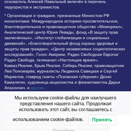
основатель Алексей Навальный включён в перечень
террористов и экстремистов.
* Организации и граждане, признанные Минюстом РФ
иноагентами: Международное историко-просветительское,
благотворительное и правозащитное общество «Мемориал»,
Аналитический центр Юрия Левады, фонд «В защиту прав
заключённых», «Институт глобализации и социальных
движений», «Благотворительный фонд охраны здоровья и
защиты прав граждан», «Центр независимых социологических
исследований», Голос Америки, Радио Свободная Европа/
Радио Свобода, телеканал «Настоящее время»,
Кавказ.Реалии, Крым.Реалии, Сибирь.Реалии, правозащитник
Лев Пономарёв, журналисты Людмила Савицкая и Сергей
Маркелов, главред газеты «Псковская губерния» Денис
Камалягин, художница-акционистка и фемактивистка Дарья
Апахончич. и
другие
.
Мы используем cookie-файлы для наилучшего
Все права защищены и охраняются законом. Любое
представления нашего сайта. Продолжая
использование материалов сайта допустимо при условии
использовать этот сайт, вы соглашаетесь с
наличия активной гиперссылки на Vesti.UZ.
Редакция не несет ответственности за достоверность
использованием cookie-файлов.
Принять
информации, опубликованной в рекламных объявлениях.
Редакция может не разделять мнения авторов статей
Подробнее…