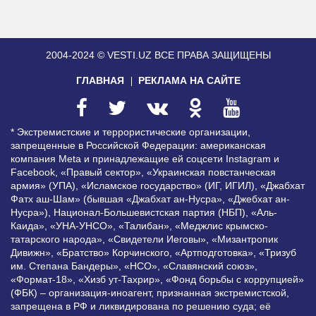
2004-2024 © VESTI.UZ
ВСЕ ПРАВА ЗАЩИЩЕНЫ
ГЛАВНАЯ
РЕКЛАМА НА САЙТЕ
* Экстремистские и террористические организации,
запрещенные в Российской Федерации: американская
компания Meta и принадлежащие ей соцсети Instagram и
Facebook, «Правый сектор», «Украинская повстанческая
армия» (УПА), «Исламское государство» (ИГ, ИГИЛ), «Джабхат
Фатх аш-Шам» (бывшая «Джабхат ан-Нусра», «Джебхат ан-
Нусра»), Национал-Большевистская партия (НБП), «Аль-
Каида», «УНА-УНСО», «Талибан», «Меджлис крымско-
татарского народа», «Свидетели Иеговы», «Мизантропик
Дивижн», «Братство» Корчинского, «Артподготовка», «Тризуб
им. Степана Бандеры», «НСО», «Славянский союз»,
«Формат-18», «Хизб ут-Тахрир», «Фонд борьбы с коррупцией»
(ФБК) – организация-иноагент, признанная экстремистской,
запрещена в РФ и ликвидирована по решению суда; её