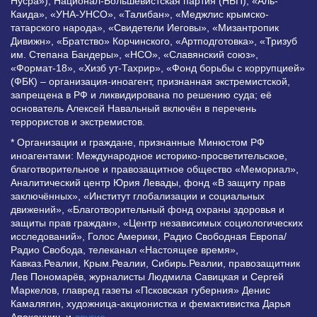
Нусра»), Национал-Большевистская партия (НБП), «Аль-
Каида», «УНА-УНСО», «Талибан», «Меджлис крымско-
татарского народа», «Свидетели Иеговы», «Мизантропик
Дивижн», «Братство» Корчинского, «Артподготовка», «Тризуб
им. Степана Бандеры», «НСО», «Славянский союз»,
«Формат-18», «Хизб ут-Тахрир», «Фонд борьбы с коррупцией»
(ФБК) – организация-иноагент, признанная экстремистской,
запрещена в РФ и ликвидирована по решению суда; её
основатель Алексей Навальный включён в перечень
террористов и экстремистов.
* Организации и граждане, признанные Минюстом РФ
иноагентами: Международное историко-просветительское,
благотворительное и правозащитное общество «Мемориал»,
Аналитический центр Юрия Левады, фонд «В защиту прав
заключённых», «Институт глобализации и социальных
движений», «Благотворительный фонд охраны здоровья и
защиты прав граждан», «Центр независимых социологических
исследований», Голос Америки, Радио Свободная Европа/
Радио Свобода, телеканал «Настоящее время»,
Кавказ.Реалии, Крым.Реалии, Сибирь.Реалии, правозащитник
Лев Пономарёв, журналисты Людмила Савицкая и Сергей
Маркелов, главред газеты «Псковская губерния» Денис
Камалягин, художница-акционистка и фемактивистка Дарья