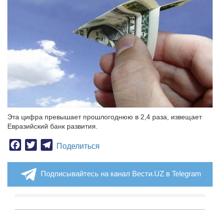
Эта цифра превышает прошлогоднюю в 2,4 раза, извещает
Евразийский банк развития.
Facebook
Twitter
Telegram
Поделиться
Подписывайтесь на канал Вести.UZ в Telegram