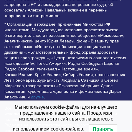
запрещена в РФ и ликвидирована по решению суда; её
основатель Алексей Навальный включён в перечень
террористов и экстремистов.
* Организации и граждане, признанные Минюстом РФ
иноагентами: Международное историко-просветительское,
благотворительное и правозащитное общество «Мемориал»,
Аналитический центр Юрия Левады, фонд «В защиту прав
заключённых», «Институт глобализации и социальных
движений», «Благотворительный фонд охраны здоровья и
защиты прав граждан», «Центр независимых социологических
исследований», Голос Америки, Радио Свободная Европа/
Радио Свобода, телеканал «Настоящее время»,
Кавказ.Реалии, Крым.Реалии, Сибирь.Реалии, правозащитник
Лев Пономарёв, журналисты Людмила Савицкая и Сергей
Маркелов, главред газеты «Псковская губерния» Денис
Камалягин, художница-акционистка и фемактивистка Дарья
Апахончич. и
другие
.
Мы используем cookie-файлы для наилучшего
Все права защищены и охраняются законом. Любое
представления нашего сайта. Продолжая
использование материалов сайта допустимо при условии
использовать этот сайт, вы соглашаетесь с
наличия активной гиперссылки на Vesti.UZ.
Редакция не несет ответственности за достоверность
использованием cookie-файлов.
Принять
информации, опубликованной в рекламных объявлениях.