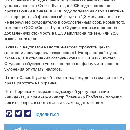
Налоговиками в ходе плановой документальной проверки
установлено, что Савик Шустер, с 2005 года постоянно
проживающий в Киеве, в 2008 году получил на свой валютный
счет процентный финансовый кредит в 1,3 миллиона евро и
не вернул его ссудодателю в обусловленный срок. Кроме того,
компания ООО «Савик Шустер Студия» занизила налог на
добавленную стоимость на 1,99 миллиона гривен, или 78,6
тысяча долларов.
В связи с неуплатой налогов киевский городской центр
занятости аннулировал разрешение Шустера на работу на
Украине, а в отношении сотрудников ООО «Савик Шустер
Студия» возбуждено уголовное дело по факту умышленного
уклонения от уплаты налогов.
В ответ Савик Шустер объявил голодовку до возвращения ему
права работать на Украине.
Петр Порошенко выразил надежду об урегулировании
инцидента, а премьер-министр Владимир Гройсман поручил
решить вопрос в соответствии с законодательством.
Facebook
Twitter
Telegram
Поделиться