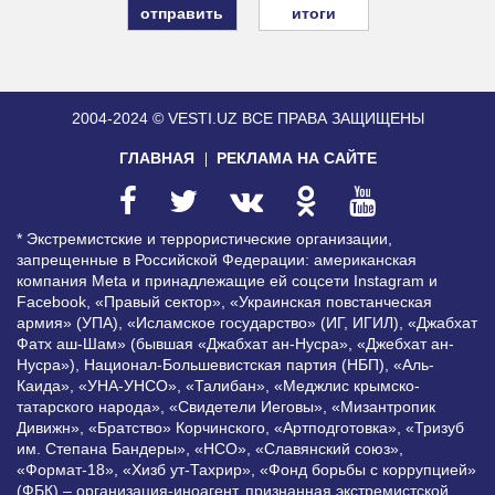
итоги
2004-2024 © VESTI.UZ
ВСЕ ПРАВА ЗАЩИЩЕНЫ
ГЛАВНАЯ
РЕКЛАМА НА САЙТЕ
* Экстремистские и террористические организации,
запрещенные в Российской Федерации: американская
компания Meta и принадлежащие ей соцсети Instagram и
Facebook, «Правый сектор», «Украинская повстанческая
армия» (УПА), «Исламское государство» (ИГ, ИГИЛ), «Джабхат
Фатх аш-Шам» (бывшая «Джабхат ан-Нусра», «Джебхат ан-
Нусра»), Национал-Большевистская партия (НБП), «Аль-
Каида», «УНА-УНСО», «Талибан», «Меджлис крымско-
татарского народа», «Свидетели Иеговы», «Мизантропик
Дивижн», «Братство» Корчинского, «Артподготовка», «Тризуб
им. Степана Бандеры», «НСО», «Славянский союз»,
«Формат-18», «Хизб ут-Тахрир», «Фонд борьбы с коррупцией»
(ФБК) – организация-иноагент, признанная экстремистской,