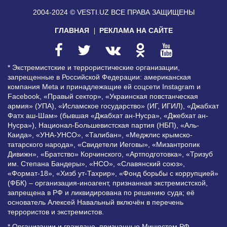
2004-2024 © VESTI.UZ
ВСЕ ПРАВА ЗАЩИЩЕНЫ
ГЛАВНАЯ
РЕКЛАМА НА САЙТЕ
* Экстремистские и террористические организации,
запрещенные в Российской Федерации: американская
компания Meta и принадлежащие ей соцсети Instagram и
Facebook, «Правый сектор», «Украинская повстанческая
армия» (УПА), «Исламское государство» (ИГ, ИГИЛ), «Джабхат
Фатх аш-Шам» (бывшая «Джабхат ан-Нусра», «Джебхат ан-
Нусра»), Национал-Большевистская партия (НБП), «Аль-
Каида», «УНА-УНСО», «Талибан», «Меджлис крымско-
татарского народа», «Свидетели Иеговы», «Мизантропик
Дивижн», «Братство» Корчинского, «Артподготовка», «Тризуб
им. Степана Бандеры», «НСО», «Славянский союз»,
«Формат-18», «Хизб ут-Тахрир», «Фонд борьбы с коррупцией»
(ФБК) – организация-иноагент, признанная экстремистской,
запрещена в РФ и ликвидирована по решению суда; её
основатель Алексей Навальный включён в перечень
террористов и экстремистов.
* Организации и граждане, признанные Минюстом РФ