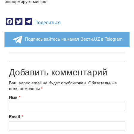
информирует минюст.
Facebook
Twitter
Telegram
Поделиться
Подписывайтесь на канал Вести.UZ в Telegram
Добавить комментарий
Ваш адрес email не будет опубликован.
Обязательные
поля помечены
*
Имя
*
Email
*