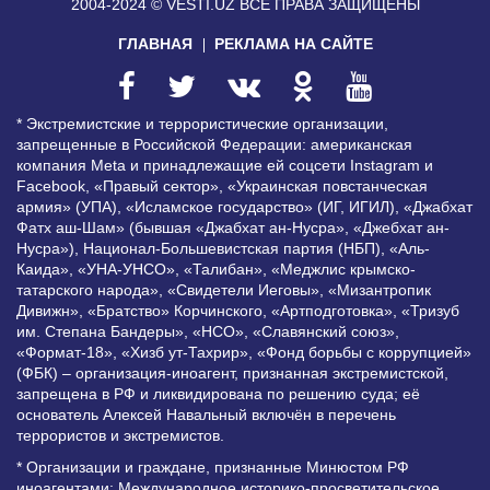
2004-2024 © VESTI.UZ
ВСЕ ПРАВА ЗАЩИЩЕНЫ
ГЛАВНАЯ
РЕКЛАМА НА САЙТЕ
* Экстремистские и террористические организации,
запрещенные в Российской Федерации: американская
компания Meta и принадлежащие ей соцсети Instagram и
Facebook, «Правый сектор», «Украинская повстанческая
армия» (УПА), «Исламское государство» (ИГ, ИГИЛ), «Джабхат
Фатх аш-Шам» (бывшая «Джабхат ан-Нусра», «Джебхат ан-
Нусра»), Национал-Большевистская партия (НБП), «Аль-
Каида», «УНА-УНСО», «Талибан», «Меджлис крымско-
татарского народа», «Свидетели Иеговы», «Мизантропик
Дивижн», «Братство» Корчинского, «Артподготовка», «Тризуб
им. Степана Бандеры», «НСО», «Славянский союз»,
«Формат-18», «Хизб ут-Тахрир», «Фонд борьбы с коррупцией»
(ФБК) – организация-иноагент, признанная экстремистской,
запрещена в РФ и ликвидирована по решению суда; её
основатель Алексей Навальный включён в перечень
террористов и экстремистов.
* Организации и граждане, признанные Минюстом РФ
иноагентами: Международное историко-просветительское,