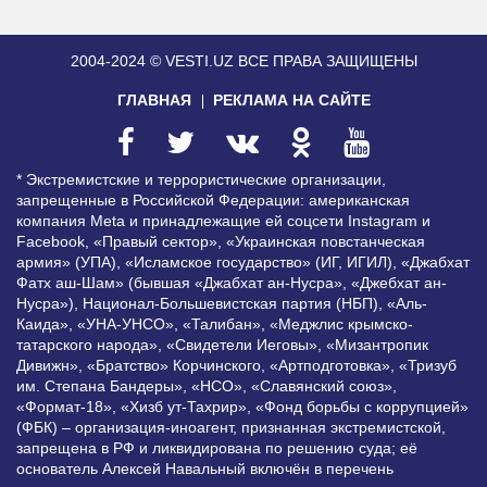
2004-2024 © VESTI.UZ
ВСЕ ПРАВА ЗАЩИЩЕНЫ
ГЛАВНАЯ
РЕКЛАМА НА САЙТЕ
* Экстремистские и террористические организации,
запрещенные в Российской Федерации: американская
компания Meta и принадлежащие ей соцсети Instagram и
Facebook, «Правый сектор», «Украинская повстанческая
армия» (УПА), «Исламское государство» (ИГ, ИГИЛ), «Джабхат
Фатх аш-Шам» (бывшая «Джабхат ан-Нусра», «Джебхат ан-
Нусра»), Национал-Большевистская партия (НБП), «Аль-
Каида», «УНА-УНСО», «Талибан», «Меджлис крымско-
татарского народа», «Свидетели Иеговы», «Мизантропик
Дивижн», «Братство» Корчинского, «Артподготовка», «Тризуб
им. Степана Бандеры», «НСО», «Славянский союз»,
«Формат-18», «Хизб ут-Тахрир», «Фонд борьбы с коррупцией»
(ФБК) – организация-иноагент, признанная экстремистской,
запрещена в РФ и ликвидирована по решению суда; её
основатель Алексей Навальный включён в перечень