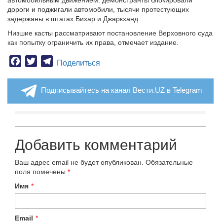
автомобильным движением: демонстранты блокировали
дороги и поджигали автомобили, тысячи протестующих
задержаны в штатах Бихар и Джаркханд.
Низшие касты рассматривают постановление Верховного суда
как попытку ограничить их права, отмечает издание.
Facebook
Twitter
Telegram
Поделиться
Подписывайтесь на канал Вести.UZ в Telegram
Добавить комментарий
Ваш адрес email не будет опубликован.
Обязательные
поля помечены
*
Имя
*
Email
*