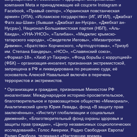
компания Meta и принадлежащие ей соцсети Instagram и
Facebook, «Правый сектор», «Украинская повстанческая
армия» (УПА), «Исламское государство» (ИГ, ИГИЛ), «Джабхат
Фатх аш-Шам» (бывшая «Джабхат ан-Нусра», «Джебхат ан-
Нусра»), Национал-Большевистская партия (НБП), «Аль-
Каида», «УНА-УНСО», «Талибан», «Меджлис крымско-
татарского народа», «Свидетели Иеговы», «Мизантропик
Дивижн», «Братство» Корчинского, «Артподготовка», «Тризуб
им. Степана Бандеры», «НСО», «Славянский союз»,
«Формат-18», «Хизб ут-Тахрир», «Фонд борьбы с коррупцией»
(ФБК) – организация-иноагент, признанная экстремистской,
запрещена в РФ и ликвидирована по решению суда; её
основатель Алексей Навальный включён в перечень
террористов и экстремистов.
* Организации и граждане, признанные Минюстом РФ
иноагентами: Международное историко-просветительское,
благотворительное и правозащитное общество «Мемориал»,
Аналитический центр Юрия Левады, фонд «В защиту прав
заключённых», «Институт глобализации и социальных
движений», «Благотворительный фонд охраны здоровья и
защиты прав граждан», «Центр независимых социологических
исследований», Голос Америки, Радио Свободная Европа/
Радио Свобода, телеканал «Настоящее время»,