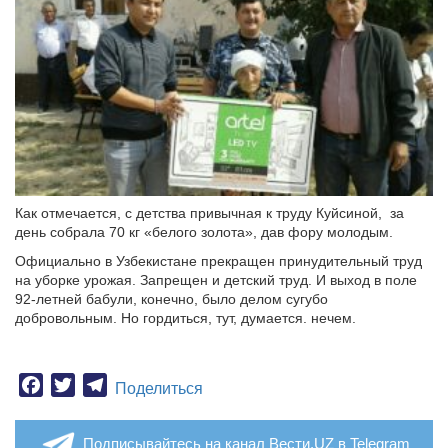
Как отмечается, с детства привычная к труду Куйсиной, за
день собрала 70 кг «белого золота», дав фору молодым.
Официально в Узбекистане прекращен принудительный труд
на уборке урожая. Запрещен и детский труд. И выход в поле
92-летней бабули, конечно, было делом сугубо
добровольным. Но гордиться, тут, думается. нечем.
Facebook
Twitter
Telegram
Поделиться
Подписывайтесь на канал Вести.UZ в Telegram