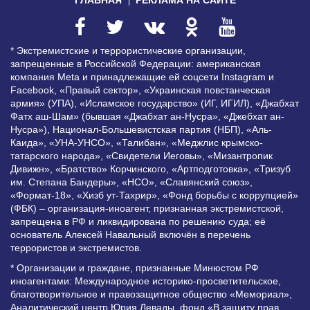
* Экстремистские и террористические организации,
запрещенные в Российской Федерации: американская
компания Meta и принадлежащие ей соцсети Instagram и
Facebook, «Правый сектор», «Украинская повстанческая
армия» (УПА), «Исламское государство» (ИГ, ИГИЛ), «Джабхат
Фатх аш-Шам» (бывшая «Джабхат ан-Нусра», «Джебхат ан-
Нусра»), Национал-Большевистская партия (НБП), «Аль-
Каида», «УНА-УНСО», «Талибан», «Меджлис крымско-
татарского народа», «Свидетели Иеговы», «Мизантропик
Дивижн», «Братство» Корчинского, «Артподготовка», «Тризуб
им. Степана Бандеры», «НСО», «Славянский союз»,
«Формат-18», «Хизб ут-Тахрир», «Фонд борьбы с коррупцией»
(ФБК) – организация-иноагент, признанная экстремистской,
запрещена в РФ и ликвидирована по решению суда; её
основатель Алексей Навальный включён в перечень
террористов и экстремистов.
* Организации и граждане, признанные Минюстом РФ
иноагентами: Международное историко-просветительское,
благотворительное и правозащитное общество «Мемориал»,
Аналитический центр Юрия Левады, фонд «В защиту прав