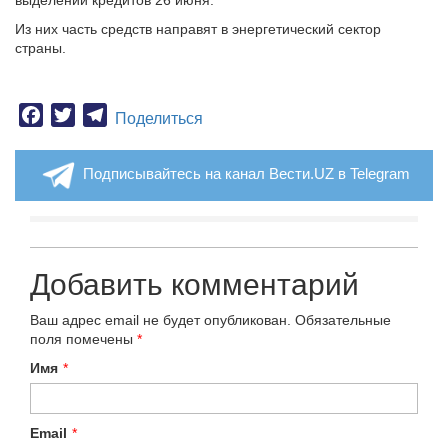
выделении кредитов 26 июня.
Из них часть средств направят в энергетический сектор
страны.
Facebook
Twitter
Telegram
Поделиться
Подписывайтесь на канал Вести.UZ в Telegram
Добавить комментарий
Ваш адрес email не будет опубликован.
Обязательные
поля помечены
*
Имя
*
Email
*