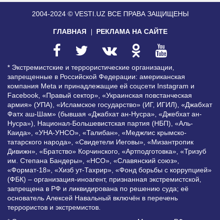
2004-2024 © VESTI.UZ
ВСЕ ПРАВА ЗАЩИЩЕНЫ
ГЛАВНАЯ
РЕКЛАМА НА САЙТЕ
* Экстремистские и террористические организации,
запрещенные в Российской Федерации: американская
компания Meta и принадлежащие ей соцсети Instagram и
Facebook, «Правый сектор», «Украинская повстанческая
армия» (УПА), «Исламское государство» (ИГ, ИГИЛ), «Джабхат
Фатх аш-Шам» (бывшая «Джабхат ан-Нусра», «Джебхат ан-
Нусра»), Национал-Большевистская партия (НБП), «Аль-
Каида», «УНА-УНСО», «Талибан», «Меджлис крымско-
татарского народа», «Свидетели Иеговы», «Мизантропик
Дивижн», «Братство» Корчинского, «Артподготовка», «Тризуб
им. Степана Бандеры», «НСО», «Славянский союз»,
«Формат-18», «Хизб ут-Тахрир», «Фонд борьбы с коррупцией»
(ФБК) – организация-иноагент, признанная экстремистской,
запрещена в РФ и ликвидирована по решению суда; её
основатель Алексей Навальный включён в перечень
террористов и экстремистов.