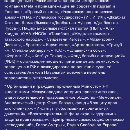
запрещенные в Российской Федерации: американская
компания Meta и принадлежащие ей соцсети Instagram и
Facebook, «Правый сектор», «Украинская повстанческая
армия» (УПА), «Исламское государство» (ИГ, ИГИЛ), «Джабхат
Фатх аш-Шам» (бывшая «Джабхат ан-Нусра», «Джебхат ан-
Нусра»), Национал-Большевистская партия (НБП), «Аль-
Каида», «УНА-УНСО», «Талибан», «Меджлис крымско-
татарского народа», «Свидетели Иеговы», «Мизантропик
Дивижн», «Братство» Корчинского, «Артподготовка», «Тризуб
им. Степана Бандеры», «НСО», «Славянский союз»,
«Формат-18», «Хизб ут-Тахрир», «Фонд борьбы с коррупцией»
(ФБК) – организация-иноагент, признанная экстремистской,
запрещена в РФ и ликвидирована по решению суда; её
основатель Алексей Навальный включён в перечень
террористов и экстремистов.
* Организации и граждане, признанные Минюстом РФ
иноагентами: Международное историко-просветительское,
благотворительное и правозащитное общество «Мемориал»,
Аналитический центр Юрия Левады, фонд «В защиту прав
заключённых», «Институт глобализации и социальных
движений», «Благотворительный фонд охраны здоровья и
защиты прав граждан», «Центр независимых социологических
исследований», Голос Америки, Радио Свободная Европа/