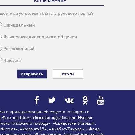
ВАШЕ МНЕНИЕ
акой статус должен быть у русского языка?
Официальный
Язык межнационального общения
Региональный
Никакой
итоги
ta и принадлежащие ей соцсети Instagram и
ат Фатх аш-Шам» (бывшая «Джабхат ан-Нусра»,
мско-татарского народа», «Свидетели Иеговы»,
ий союз», «Формат-18», «Хизб ут-Тахрир», «Фонд
по решению суда; её основатель Алексей Навальный