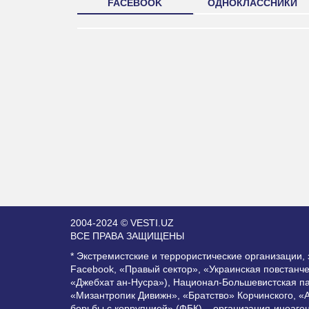
FACEBOOK
ОДНОКЛАССНИКИ
2004-2024 © VESTI.UZ
ВСЕ ПРАВА ЗАЩИЩЕНЫ
* Экстремистские и террористические организации
Facebook, «Правый сектор», «Украинская повстанч
«Джебхат ан-Нусра»), Национал-Большевистская п
«Мизантропик Дивижн», «Братство» Корчинского, «
борьбы с коррупцией» (ФБК) – организация-иноаге