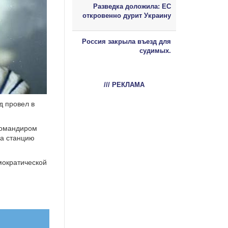
Разведка доложила: ЕС
откровенно дурит Украину
Россия закрыла въезд для
судимых.
/// РЕКЛАМА
д провел в
 командиром
а станцию
мократической