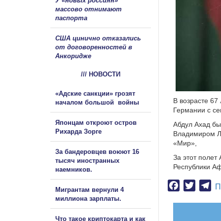
У «новых россиян»
массово отнимают
паспорта
США цинично отказались
от договоренностей в
Анкоридже
/// НОВОСТИ
«Адские санкции» грозят
В возрасте 67
началом большой войны
Германии с се
Японцам откроют остров
Абдул Ахад бы
Рихарда Зорге
Владимиром Л
«Мир»,
За бандеровцев воюют 16
За этот полет
тысяч иностранных
Республики Аф
наемников.
Facebook
Twitter
Te
П
Мигрантам вернули 4
миллиона зарплаты.
Что такое криптокарта и как