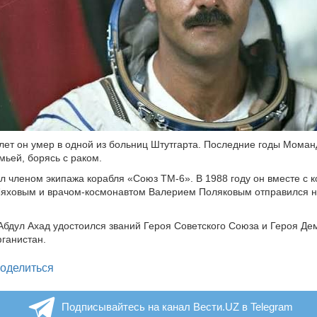
 лет он умер в одной из больниц Штутгарта. Последние годы Моман
мьей, борясь с раком.
л членом экипажа корабля «Союз ТМ-6». В 1988 году он вместе с
яховым и врачом-космонавтом Валерием Поляковым отправился н
 Абдул Ахад удостоился званий Героя Советского Союза и Героя Де
ганистан.
legram
оделиться
Подписывайтесь на канал Вести.UZ в Telegram