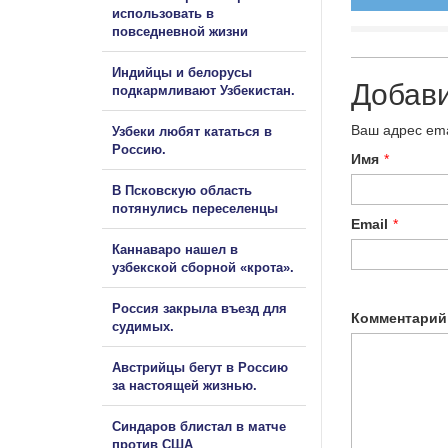
использовать в
повседневной жизни
Индийцы и белорусы
Добав
подкармливают Узбекистан.
Ваш адрес ema
Узбеки любят кататься в
Россию.
Имя
*
В Псковскую область
потянулись переселенцы
Email
*
Каннаваро нашел в
узбекской сборной «крота».
Россия закрыла въезд для
Комментарий
судимых.
Австрийцы бегут в Россию
за настоящей жизнью.
Синдаров блистал в матче
против США