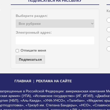
ПОДПИСАТЬСЯ НА РАССЫЛКУ
К
Выберите раздел:
Электронный адрес:
Отпишите меня
Подписаться
ГЛАВНАЯ
РЕКЛАМА НА САЙТЕ
, запрещенные в Российской Федерации: американская компания Me
еская армия» (УПА), «Исламское государство» (ИГ, ИГИЛ), «Джабх
артия (НБП), «Аль-Каида», «УНА-УНСО», «Талибан», «Меджлис кры
Артподготовка», «Тризуб им. Степана Бандеры», «НСО», «Славянск
нт, признанная экстремистской, запрещена в РФ и ликвидирована 