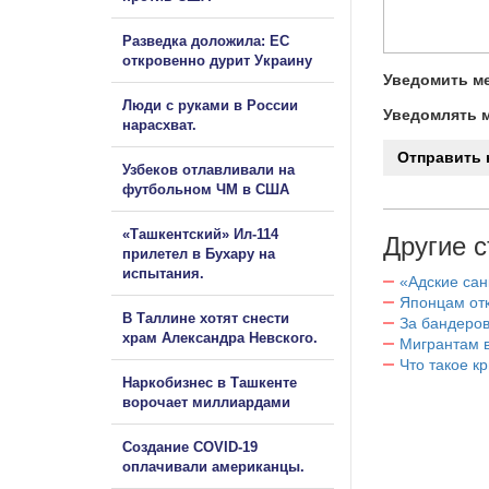
Разведка доложила: ЕС
откровенно дурит Украину
Уведомить ме
Люди с руками в России
Уведомлять м
нарасхват.
Узбеков отлавливали на
футбольном ЧМ в США
«Ташкентский» Ил-114
Другие с
прилетел в Бухару на
испытания.
«Адские са
Японцам отк
В Таллине хотят снести
За бандеров
храм Александра Невского.
Мигрантам в
Что такое к
Наркобизнес в Ташкенте
ворочает миллиардами
Создание COVID-19
оплачивали американцы.