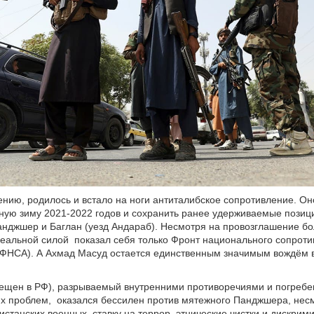
нению, родилось и встало на ноги антиталибское сопротивление. О
ную зиму 2021-2022 годов и сохранить ранее удерживаемые позиц
нджшер и Баглан (уезд Андараб). Несмотря на провозглашение бо
реальной силой показал себя только Фронт национального сопрот
(ФНСА). А Ахмад Масуд остается единственным значимым вождём 
рещен в РФ), разрываемый внутренними противоречиями и погреб
х проблем, оказался бессилен против мятежного Панджшера, нес
истанских военных, ставку на террор, этнические чистки и дискри