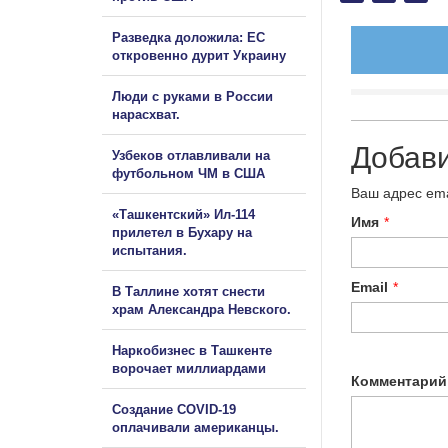
Разведка доложила: ЕС
откровенно дурит Украину
Люди с руками в России
нарасхват.
Добав
Узбеков отлавливали на
футбольном ЧМ в США
Ваш адрес ema
«Ташкентский» Ил-114
Имя
*
прилетел в Бухару на
испытания.
Email
*
В Таллине хотят снести
храм Александра Невского.
Наркобизнес в Ташкенте
ворочает миллиардами
Комментарий
Создание COVID-19
оплачивали американцы.