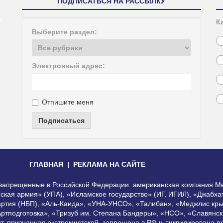
ПОДПИСАТЬСЯ НА РАССЫЛКУ
К
Выберите раздел:
Электронный адрес:
Отпишите меня
Подписаться
ГЛАВНАЯ
РЕКЛАМА НА САЙТЕ
, запрещенные в Российской Федерации: американская компания Me
еская армия» (УПА), «Исламское государство» (ИГ, ИГИЛ), «Джабх
артия (НБП), «Аль-Каида», «УНА-УНСО», «Талибан», «Меджлис кры
Артподготовка», «Тризуб им. Степана Бандеры», «НСО», «Славянск
нт, признанная экстремистской, запрещена в РФ и ликвидирована 