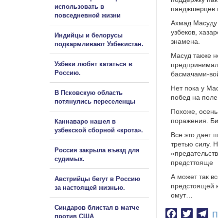
использовать в
панджшерцев в
повседневной жизни
Ахмад Масуду 
узбеков, хазар
Индийцы и белорусы
знамена.
подкармливают Узбекистан.
Масуд также н
Узбеки любят кататься в
предпринимали
Россию.
басмачами-вой
Нет пока у Ма
В Псковскую область
побед на поле
потянулись переселенцы
Похоже, осень
поражения. Би
Каннаваро нашел в
узбекской сборной «крота».
Все это дает 
третью силу. 
Россия закрыла въезд для
«предательств
судимых.
предсттояще
А может так в
Австрийцы бегут в Россию
предстоящей к
за настоящей жизнью.
омут…
Синдаров блистал в матче
Facebook
Twitter
Te
П
против США