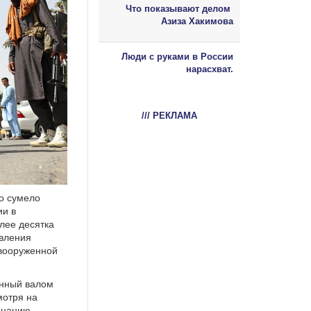
Что показывают делом
Азиза Хакимова
Люди с руками в России
нарасхват.
/// РЕКЛАМА
но сумело
ии в
лее десятка
ивления
вооруженной
енный валом
мотря на
минацию