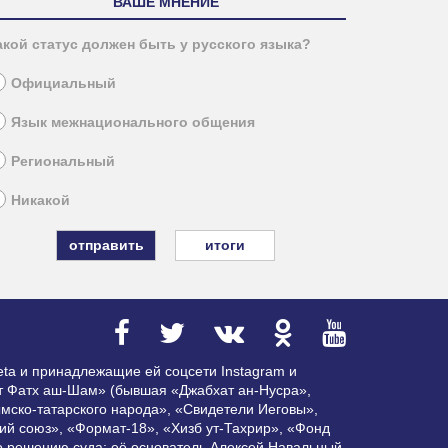
ВАШЕ МНЕНИЕ
акой статус должен быть у русского языка?
Официальный
Язык межнационального общения
Региональный
Никакой
итоги
ta и принадлежащие ей соцсети Instagram и
ат Фатх аш-Шам» (бывшая «Джабхат ан-Нусра»,
мско-татарского народа», «Свидетели Иеговы»,
ий союз», «Формат-18», «Хизб ут-Тахрир», «Фонд
по решению суда; её основатель Алексей Навальный