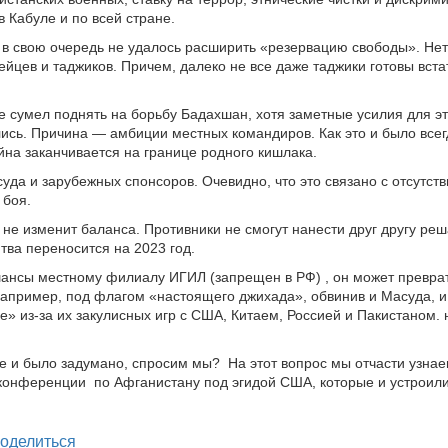
 Кабуле и по всей стране.
в свою очередь не удалось расширить «резервацию свободы». Не
ейцев и таджиков. Причем, далеко не все даже таджики готовы вста
е сумел поднять на борьбу Бадахшан, хотя заметные усилия для эт
сь. Причина — амбиции местных командиров. Как это и было всег
на заканчивается на границе родного кишлака.
суда и зарубежных спонсоров. Очевидно, что это связано с отсутст
 боя.
 не изменит баланса. Противники не смогут нанести друг другу р
тва переносится на 2023 год.
шансы местному филиалу ИГИЛ (запрещен в РФ) , он может преврат
Например, под флагом «настоящего джихада», обвинив и Масуда, и
е» из-за их закулисных игр с США, Китаем, Россией и Пакистаном. 
се и было задумано, спросим мы? На этот вопрос мы отчасти узнае
онференции по Афганистану под эгидой США, которые и устроили 
legram
оделиться