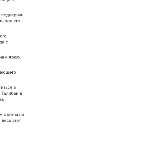
т поддержки
ть под его
ого
да с
вием ярких
ешающего
иться в
 Талибан в
на
м ответы на
весь этот