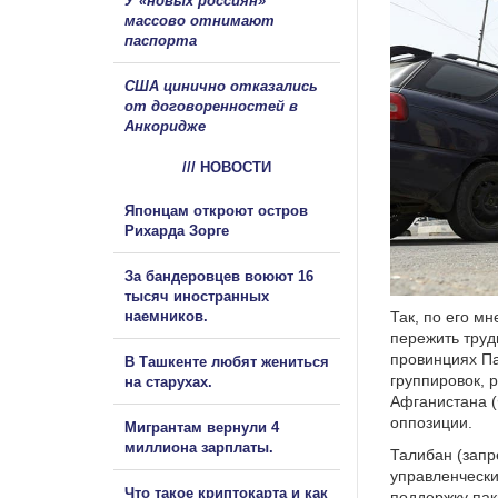
У «новых россиян»
массово отнимают
паспорта
США цинично отказались
от договоренностей в
Анкоридже
/// НОВОСТИ
Японцам откроют остров
Рихарда Зорге
За бандеровцев воюют 16
тысяч иностранных
наемников.
Так, по его м
пережить труд
провинциях Па
В Ташкенте любят жениться
группировок, 
на старухах.
Афганистана 
оппозиции.
Мигрантам вернули 4
миллиона зарплаты.
Талибан (зап
управленчески
Что такое криптокарта и как
поддержку пак