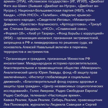
армия» (УПА), «Исламское государство» (ИГ, ИГИЛ), «Джабхат
Фатх аш-Шам» (бывшая «Джабхат ан-Нусра», «Джебхат ан-
Нусра»), Национал-Большевистская партия (НБП), «Аль-
Каида», «УНА-УНСО», «Талибан», «Меджлис крымско-
татарского народа», «Свидетели Иеговы», «Мизантропик
Дивижн», «Братство» Корчинского, «Артподготовка», «Тризуб
им. Степана Бандеры», «НСО», «Славянский союз»,
«Формат-18», «Хизб ут-Тахрир», «Фонд борьбы с коррупцией»
(ФБК) – организация-иноагент, признанная экстремистской,
запрещена в РФ и ликвидирована по решению суда; её
основатель Алексей Навальный включён в перечень
террористов и экстремистов.
* Организации и граждане, признанные Минюстом РФ
иноагентами: Международное историко-просветительское,
благотворительное и правозащитное общество «Мемориал»,
Аналитический центр Юрия Левады, фонд «В защиту прав
заключённых», «Институт глобализации и социальных
движений», «Благотворительный фонд охраны здоровья и
защиты прав граждан», «Центр независимых социологических
исследований», Голос Америки, Радио Свободная Европа/
Радио Свобода, телеканал «Настоящее время»,
Кавказ.Реалии, Крым.Реалии, Сибирь.Реалии, правозащитник
Лев Пономарёв, журналисты Людмила Савицкая и Сергей