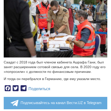
Саадат с 2018 года был членом кабинета Ашрафа Гани, был
занят расширением сотовой связью для села. В 2020 году его
«попросили» с должности по финансовым причинам.
И тогда он перебрался в Германию, где ему указали место.
Facebook
Twitter
Telegram
Поделиться
Подписывайтесь на канал Вести.UZ в Telegram