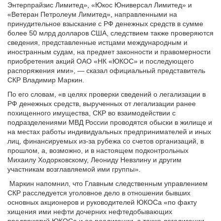
Энтерпрайзис Лимитед», «Юкос Юниверсал Лимитед» и
«Ветеран Петролеум Лимитед», направленными на
принудительное взыскание с РФ денежных средств в сумме
более 50 млрд долларов США, следствием также проверяются
сведения, представленные истцами международным и
иностранным судам, на предмет законности и правомерности
приобретения акций ОАО «НК «ЮКОС» и последующего
распоряжения ими», — сказал официальный представитель
СКР Владимир Маркин.
По его словам, «в целях проверки сведений о легализации в
РФ денежных средств, вырученных от легализации ранее
похищенного имущества, СКР во взаимодействии с
подразделениями МВД России проводятся обыски в жилище и
на местах работы индивидуальных предпринимателей и иных
лиц, финансируемых из-за рубежа со счетов организаций, в
прошлом, а, возможно, и в настоящем подконтрольных
Михаилу Ходорковскому, Леониду Невзлину и другим
участникам возглавляемой ими группы».
Маркин напомнил, что Главным следственным управлением
СКР расследуется уголовное дело в отношении бывших
основных акционеров и руководителей ЮКОСа «по факту
хищения ими нефти дочерних нефтедобывающих