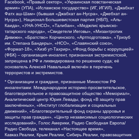
Facebook, «Правый сектор», «Украинская повстанческая
армия» (УПА), «Исламское государство» (ИГ, ИГИЛ), «Джабхат
Фатх аш-Шам» (бывшая «Джабхат ан-Нусра», «Джебхат ан-
Нусра»), Национал-Большевистская партия (НБП), «Аль-
Каида», «УНА-УНСО», «Талибан», «Меджлис крымско-
татарского народа», «Свидетели Иеговы», «Мизантропик
Дивижн», «Братство» Корчинского, «Артподготовка», «Тризуб
им. Степана Бандеры», «НСО», «Славянский союз»,
«Формат-18», «Хизб ут-Тахрир», «Фонд борьбы с коррупцией»
(ФБК) – организация-иноагент, признанная экстремистской,
запрещена в РФ и ликвидирована по решению суда; её
основатель Алексей Навальный включён в перечень
террористов и экстремистов.
* Организации и граждане, признанные Минюстом РФ
иноагентами: Международное историко-просветительское,
благотворительное и правозащитное общество «Мемориал»,
Аналитический центр Юрия Левады, фонд «В защиту прав
заключённых», «Институт глобализации и социальных
движений», «Благотворительный фонд охраны здоровья и
защиты прав граждан», «Центр независимых социологических
исследований», Голос Америки, Радио Свободная Европа/
Радио Свобода, телеканал «Настоящее время»,
Кавказ.Реалии, Крым.Реалии, Сибирь.Реалии, правозащитник