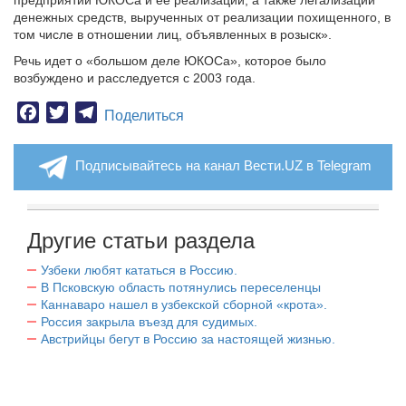
предприятий ЮКОСа и ее реализации, а также легализации
денежных средств, вырученных от реализации похищенного, в
том числе в отношении лиц, объявленных в розыск».
Речь идет о «большом деле ЮКОСа», которое было
возбуждено и расследуется с 2003 года.
Facebook
Twitter
Telegram
Поделиться
Подписывайтесь на канал Вести.UZ в Telegram
Другие статьи раздела
Узбеки любят кататься в Россию.
В Псковскую область потянулись переселенцы
Каннаваро нашел в узбекской сборной «крота».
Россия закрыла въезд для судимых.
Австрийцы бегут в Россию за настоящей жизнью.