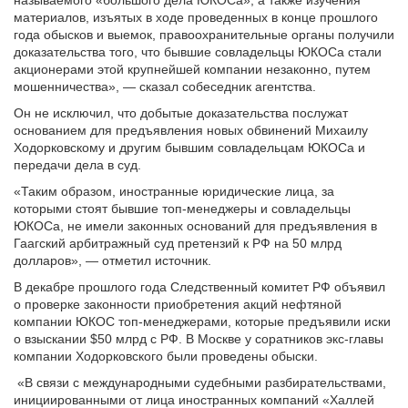
называемого «большого дела ЮКОСа», а также изучения
материалов, изъятых в ходе проведенных в конце прошлого
года обысков и выемок, правоохранительные органы получили
доказательства того, что бывшие совладельцы ЮКОСа стали
акционерами этой крупнейшей компании незаконно, путем
мошенничества», — сказал собеседник агентства.
Он не исключил, что добытые доказательства послужат
основанием для предъявления новых обвинений Михаилу
Ходорковскому и другим бывшим совладельцам ЮКОСа и
передачи дела в суд.
«Таким образом, иностранные юридические лица, за
которыми стоят бывшие топ-менеджеры и совладельцы
ЮКОСа, не имели законных оснований для предъявления в
Гаагский арбитражный суд претензий к РФ на 50 млрд
долларов», — отметил источник.
В декабре прошлого года Следственный комитет РФ объявил
о проверке законности приобретения акций нефтяной
компании ЮКОС топ-менеджерами, которые предъявили иски
о взыскании $50 млрд с РФ. В Москве у соратников экс-главы
компании Ходорковского были проведены обыски.
«В связи с международными судебными разбирательствами,
инициированными от лица иностранных компаний «Халлей