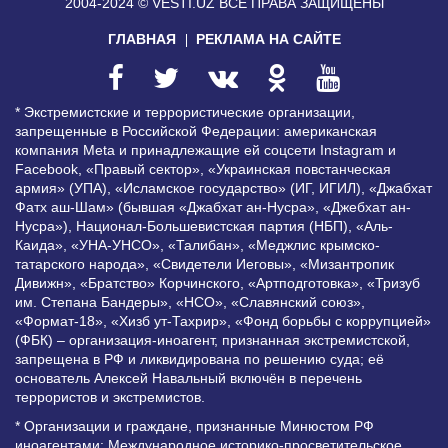
2004-2024 © VESTI.UZ
ВСЕ ПРАВА ЗАЩИЩЕНЫ
ГЛАВНАЯ
РЕКЛАМА НА САЙТЕ
* Экстремистские и террористические организации,
запрещенные в Российской Федерации: американская
компания Meta и принадлежащие ей соцсети Instagram и
Facebook, «Правый сектор», «Украинская повстанческая
армия» (УПА), «Исламское государство» (ИГ, ИГИЛ), «Джабхат
Фатх аш-Шам» (бывшая «Джабхат ан-Нусра», «Джебхат ан-
Нусра»), Национал-Большевистская партия (НБП), «Аль-
Каида», «УНА-УНСО», «Талибан», «Меджлис крымско-
татарского народа», «Свидетели Иеговы», «Мизантропик
Дивижн», «Братство» Корчинского, «Артподготовка», «Тризуб
им. Степана Бандеры», «НСО», «Славянский союз»,
«Формат-18», «Хизб ут-Тахрир», «Фонд борьбы с коррупцией»
(ФБК) – организация-иноагент, признанная экстремистской,
запрещена в РФ и ликвидирована по решению суда; её
основатель Алексей Навальный включён в перечень
террористов и экстремистов.
* Организации и граждане, признанные Минюстом РФ
иноагентами: Международное историко-просветительское,