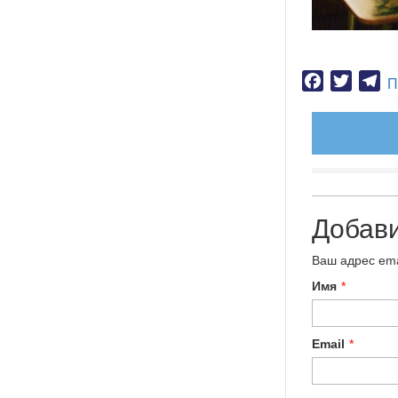
Facebook
Twitter
Te
П
Добав
Ваш адрес ema
Имя
*
Email
*