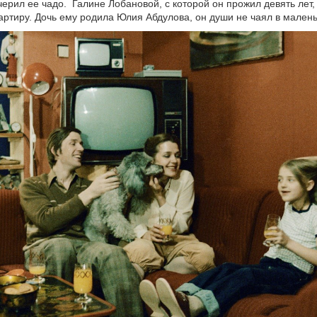
черил ее чадо. Галине Лобановой, с которой он прожил девять лет,
артиру. Дочь ему родила Юлия Абдулова, он души не чаял в малень