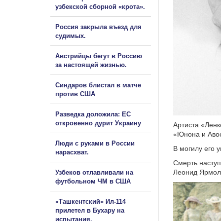
узбекской сборной «крота».
Россия закрыла въезд для
судимых.
Австрийцы бегут в Россию
за настоящей жизнью.
Синдаров блистал в матче
против США
Разведка доложила: ЕС
откровенно дурит Украину
Артиста «Ленк
«Юнона и Авос
Люди с руками в России
В могилу его у
нарасхват.
Смерть наступ
Леонид Ярмол
Узбеков отлавливали на
футбольном ЧМ в США
«Ташкентский» Ил-114
прилетел в Бухару на
испытания.