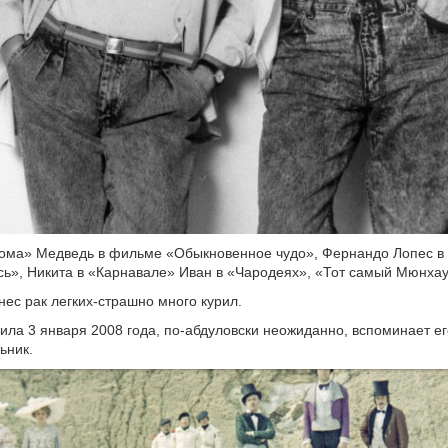
ома» Медведь в фильме «Обыкновенное чудо», Фернандо Лопес в 
ь», Никита в «Карнавале» Иван в «Чародеях», «Тот самый Мюнхау
нес рак легких-страшно много курил.
ила 3 января 2008 года, по-абдуловски неожиданно, вспоминает ег
ьник.