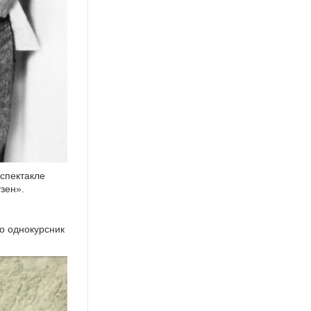
спектакле
зен».
о однокурсник