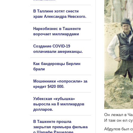
В Таллине хотят снести
храм Александра Невского.
Наркобизнес в Ташкенте
ворочает миллиардами
Создание COVID-19
оплачивали американцы.
Как бандеровцы Берлин
брали
Мошенники «попросили» за
кредит $420 000.
Узбекская «кубышка»
выросла на 8 миллиардов
долларов.
Он лежал в Ча
И там он ел с
В Ташкенте прошла
закрытая премьера фильма
Абдулов был с
о Шарафе Рашидове.