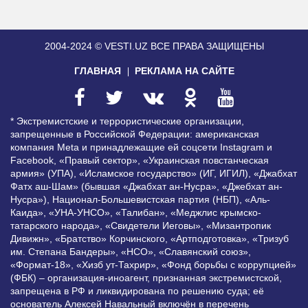
2004-2024 © VESTI.UZ
ВСЕ ПРАВА ЗАЩИЩЕНЫ
ГЛАВНАЯ
РЕКЛАМА НА САЙТЕ
* Экстремистские и террористические организации,
запрещенные в Российской Федерации: американская
компания Meta и принадлежащие ей соцсети Instagram и
Facebook, «Правый сектор», «Украинская повстанческая
армия» (УПА), «Исламское государство» (ИГ, ИГИЛ), «Джабхат
Фатх аш-Шам» (бывшая «Джабхат ан-Нусра», «Джебхат ан-
Нусра»), Национал-Большевистская партия (НБП), «Аль-
Каида», «УНА-УНСО», «Талибан», «Меджлис крымско-
татарского народа», «Свидетели Иеговы», «Мизантропик
Дивижн», «Братство» Корчинского, «Артподготовка», «Тризуб
им. Степана Бандеры», «НСО», «Славянский союз»,
«Формат-18», «Хизб ут-Тахрир», «Фонд борьбы с коррупцией»
(ФБК) – организация-иноагент, признанная экстремистской,
запрещена в РФ и ликвидирована по решению суда; её
основатель Алексей Навальный включён в перечень