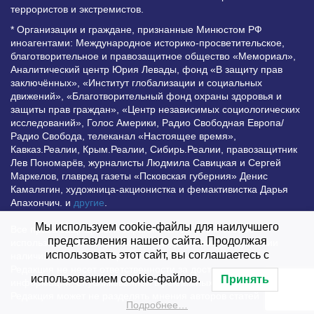
террористов и экстремистов.
* Организации и граждане, признанные Минюстом РФ
иноагентами: Международное историко-просветительское,
благотворительное и правозащитное общество «Мемориал»,
Аналитический центр Юрия Левады, фонд «В защиту прав
заключённых», «Институт глобализации и социальных
движений», «Благотворительный фонд охраны здоровья и
защиты прав граждан», «Центр независимых социологических
исследований», Голос Америки, Радио Свободная Европа/
Радио Свобода, телеканал «Настоящее время»,
Кавказ.Реалии, Крым.Реалии, Сибирь.Реалии, правозащитник
Лев Пономарёв, журналисты Людмила Савицкая и Сергей
Маркелов, главред газеты «Псковская губерния» Денис
Камалягин, художница-акционистка и фемактивистка Дарья
Апахончич. и
другие
.
Мы используем cookie-файлы для наилучшего
Все права защищены и охраняются законом. Любое
представления нашего сайта. Продолжая
использование материалов сайта допустимо при условии
использовать этот сайт, вы соглашаетесь с
наличия активной гиперссылки на Vesti.UZ.
Редакция не несет ответственности за достоверность
использованием cookie-файлов.
Принять
информации, опубликованной в рекламных объявлениях.
Редакция может не разделять мнения авторов статей
Подробнее…