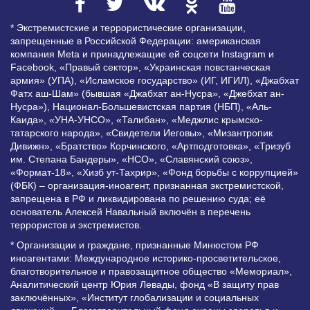
* Экстремистские и террористические организации,
запрещенные в Российской Федерации: американская
компания Meta и принадлежащие ей соцсети Instagram и
Facebook, «Правый сектор», «Украинская повстанческая
армия» (УПА), «Исламское государство» (ИГ, ИГИЛ), «Джабхат
Фатх аш-Шам» (бывшая «Джабхат ан-Нусра», «Джебхат ан-
Нусра»), Национал-Большевистская партия (НБП), «Аль-
Каида», «УНА-УНСО», «Талибан», «Меджлис крымско-
татарского народа», «Свидетели Иеговы», «Мизантропик
Дивижн», «Братство» Корчинского, «Артподготовка», «Тризуб
им. Степана Бандеры», «НСО», «Славянский союз»,
«Формат-18», «Хизб ут-Тахрир», «Фонд борьбы с коррупцией»
(ФБК) – организация-иноагент, признанная экстремистской,
запрещена в РФ и ликвидирована по решению суда; её
основатель Алексей Навальный включён в перечень
террористов и экстремистов.
* Организации и граждане, признанные Минюстом РФ
иноагентами: Международное историко-просветительское,
благотворительное и правозащитное общество «Мемориал»,
Аналитический центр Юрия Левады, фонд «В защиту прав
заключённых», «Институт глобализации и социальных