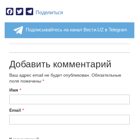
Facebook
Twitter
Telegram
Поделиться
Подписывайтесь на канал Вести.UZ в Telegram
Добавить комментарий
Ваш адрес email не будет опубликован.
Обязательные
поля помечены
*
Имя
*
Email
*