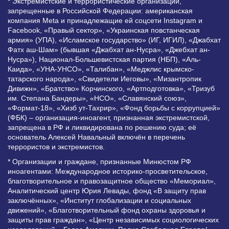
* Экстремистские и террористические организации,
запрещенные в Российской Федерации: американская
компания Meta и принадлежащие ей соцсети Instagram и
Facebook, «Правый сектор», «Украинская повстанческая
армия» (УПА), «Исламское государство» (ИГ, ИГИЛ), «Джабхат
Фатх аш-Шам» (бывшая «Джабхат ан-Нусра», «Джебхат ан-
Нусра»), Национал-Большевистская партия (НБП), «Аль-
Каида», «УНА-УНСО», «Талибан», «Меджлис крымско-
татарского народа», «Свидетели Иеговы», «Мизантропик
Дивижн», «Братство» Корчинского, «Артподготовка», «Тризуб
им. Степана Бандеры», «НСО», «Славянский союз»,
«Формат-18», «Хизб ут-Тахрир», «Фонд борьбы с коррупцией»
(ФБК) – организация-иноагент, признанная экстремистской,
запрещена в РФ и ликвидирована по решению суда; её
основатель Алексей Навальный включён в перечень
террористов и экстремистов.
* Организации и граждане, признанные Минюстом РФ
иноагентами: Международное историко-просветительское,
благотворительное и правозащитное общество «Мемориал»,
Аналитический центр Юрия Левады, фонд «В защиту прав
заключённых», «Институт глобализации и социальных
движений», «Благотворительный фонд охраны здоровья и
защиты прав граждан», «Центр независимых социологических