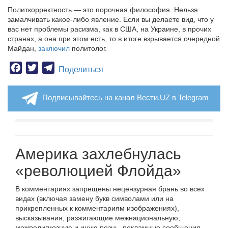
Политкорректность — это порочная философия. Нельзя
замалчивать какое-либо явление. Если вы делаете вид, что у
вас нет проблемы расизма, как в США, на Украине, в прочих
странах, а она при этом есть, то в итоге взрывается очередной
Майдан,
заключил
политолог.
Facebook
Twitter
Telegram
Поделиться
Подписывайтесь на канал Вести.UZ в Telegram
Америка захлебнулась
«революцией Флойда»
В комментариях запрещены нецензурная брань во всех
видах (включая замену букв символами или на
прикрепленных к комментариям изображениях),
высказывания, разжигающие межнациональную,
межрелигиозную и иную рознь, рекламные сообщения,