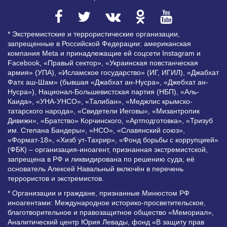
* Экстремистские и террористические организации,
запрещенные в Российской Федерации: американская
компания Meta и принадлежащие ей соцсети Instagram и
Facebook, «Правый сектор», «Украинская повстанческая
армия» (УПА), «Исламское государство» (ИГ, ИГИЛ), «Джабхат
Фатх аш-Шам» (бывшая «Джабхат ан-Нусра», «Джебхат ан-
Нусра»), Национал-Большевистская партия (НБП), «Аль-
Каида», «УНА-УНСО», «Талибан», «Меджлис крымско-
татарского народа», «Свидетели Иеговы», «Мизантропик
Дивижн», «Братство» Корчинского, «Артподготовка», «Тризуб
им. Степана Бандеры», «НСО», «Славянский союз»,
«Формат-18», «Хизб ут-Тахрир», «Фонд борьбы с коррупцией»
(ФБК) – организация-иноагент, признанная экстремистской,
запрещена в РФ и ликвидирована по решению суда; её
основатель Алексей Навальный включён в перечень
террористов и экстремистов.
* Организации и граждане, признанные Минюстом РФ
иноагентами: Международное историко-просветительское,
благотворительное и правозащитное общество «Мемориал»,
Аналитический центр Юрия Левады, фонд «В защиту прав