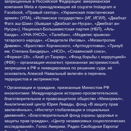
запрещенные в Российской Федерации: американская
компания Meta и принадлежащие ей соцсети Instagram и
Facebook, «Правый сектор», «Украинская повстанческая
армия» (УПА), «Исламское государство» (ИГ, ИГИЛ), «Джабхат
Фатх аш-Шам» (бывшая «Джабхат ан-Нусра», «Джебхат ан-
Нусра»), Национал-Большевистская партия (НБП), «Аль-
Каида», «УНА-УНСО», «Талибан», «Меджлис крымско-
татарского народа», «Свидетели Иеговы», «Мизантропик
Дивижн», «Братство» Корчинского, «Артподготовка», «Тризуб
им. Степана Бандеры», «НСО», «Славянский союз»,
«Формат-18», «Хизб ут-Тахрир», «Фонд борьбы с коррупцией»
(ФБК) – организация-иноагент, признанная экстремистской,
запрещена в РФ и ликвидирована по решению суда; её
основатель Алексей Навальный включён в перечень
террористов и экстремистов.
* Организации и граждане, признанные Минюстом РФ
иноагентами: Международное историко-просветительское,
благотворительное и правозащитное общество «Мемориал»,
Аналитический центр Юрия Левады, фонд «В защиту прав
заключённых», «Институт глобализации и социальных
движений», «Благотворительный фонд охраны здоровья и
защиты прав граждан», «Центр независимых социологических
исследований», Голос Америки, Радио Свободная Европа/