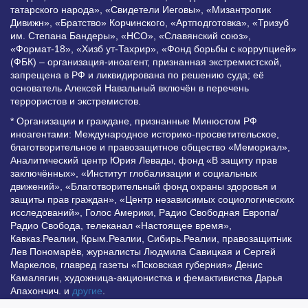
татарского народа», «Свидетели Иеговы», «Мизантропик
Дивижн», «Братство» Корчинского, «Артподготовка», «Тризуб
им. Степана Бандеры», «НСО», «Славянский союз»,
«Формат-18», «Хизб ут-Тахрир», «Фонд борьбы с коррупцией»
(ФБК) – организация-иноагент, признанная экстремистской,
запрещена в РФ и ликвидирована по решению суда; её
основатель Алексей Навальный включён в перечень
террористов и экстремистов.
* Организации и граждане, признанные Минюстом РФ
иноагентами: Международное историко-просветительское,
благотворительное и правозащитное общество «Мемориал»,
Аналитический центр Юрия Левады, фонд «В защиту прав
заключённых», «Институт глобализации и социальных
движений», «Благотворительный фонд охраны здоровья и
защиты прав граждан», «Центр независимых социологических
исследований», Голос Америки, Радио Свободная Европа/
Радио Свобода, телеканал «Настоящее время»,
Кавказ.Реалии, Крым.Реалии, Сибирь.Реалии, правозащитник
Лев Пономарёв, журналисты Людмила Савицкая и Сергей
Маркелов, главред газеты «Псковская губерния» Денис
Камалягин, художница-акционистка и фемактивистка Дарья
Апахончич. и
другие
.