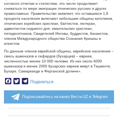
согласно отчетам и статистике, это число продолжает
снижаться по мере эмиграции этнических русских и других
православных. Правительство заявляет, что оставшиеся 1,8
процента населения включают небольшие общины католиков,
этнических корейских христиан, баптистов, лютеран,
адвентистов седьмого дня, евангельских христиан,
пятидесятников, Свидетелей Иеговы, буддистов, бахаистов,
членов Международного общества Сознания Кришны и
атеистов.
По данным членов еврейской общины, еврейское население –
смесь ашкеназов и сефардов (бухарцев) – евреев,
численностью менее 10 000 человек. Из них около 6000
ашкеназов и менее 2000 бухарских евреев живут в Ташкенте,
Бухаре, Самарканде и Ферганской долине».
Facebook
Twitter
Telegram
Поделиться
Подписывайтесь на канал Вести.UZ в Telegram