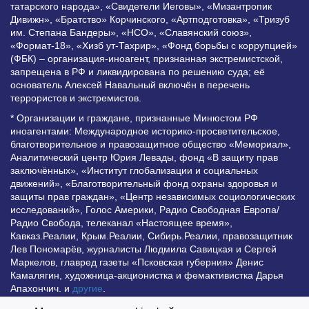
татарского народа», «Свидетели Иеговы», «Мизантропик
Дивижн», «Братство» Корчинского, «Артподготовка», «Тризуб
им. Степана Бандеры», «НСО», «Славянский союз»,
«Формат-18», «Хизб ут-Тахрир», «Фонд борьбы с коррупцией»
(ФБК) – организация-иноагент, признанная экстремистской,
запрещена в РФ и ликвидирована по решению суда; её
основатель Алексей Навальный включён в перечень
террористов и экстремистов.
* Организации и граждане, признанные Минюстом РФ
иноагентами: Международное историко-просветительское,
благотворительное и правозащитное общество «Мемориал»,
Аналитический центр Юрия Левады, фонд «В защиту прав
заключённых», «Институт глобализации и социальных
движений», «Благотворительный фонд охраны здоровья и
защиты прав граждан», «Центр независимых социологических
исследований», Голос Америки, Радио Свободная Европа/
Радио Свобода, телеканал «Настоящее время»,
Кавказ.Реалии, Крым.Реалии, Сибирь.Реалии, правозащитник
Лев Пономарёв, журналисты Людмила Савицкая и Сергей
Маркелов, главред газеты «Псковская губерния» Денис
Камалягин, художница-акционистка и фемактивистка Дарья
Апахончич. и
другие
.