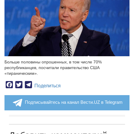
Больше половины опрошенных, в том числе 70%
республиканцев, посчитали правительство США
«тираническим».
Facebook
Twitter
Telegram
Поделиться
Подписывайтесь на канал Вести.UZ в Telegram