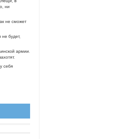
клещи, в
о, ни
так не сможет
 не будет,
аинской армии.
захотят.
шу себя