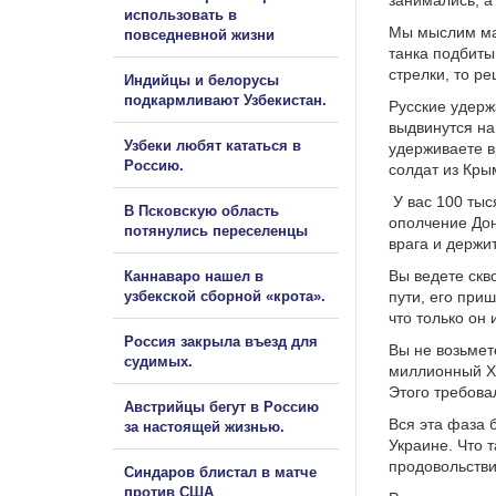
занимались, а
использовать в
Мы мыслим мал
повседневной жизни
танка подбиты
стрелки, то р
Индийцы и белорусы
подкармливают Узбекистан.
Русские удерж
выдвинутся на
Узбеки любят кататься в
удерживаете в
Россию.
солдат из Кры
У вас 100 тыся
В Псковскую область
ополчение Дон
потянулись переселенцы
врага и держит
Вы ведете скв
Каннаваро нашел в
узбекской сборной «крота».
пути, его при
что только он
Россия закрыла въезд для
Вы не возьмет
судимых.
миллионный Ха
Этого требова
Австрийцы бегут в Россию
Вся эта фаза 
за настоящей жизнью.
Украине. Что 
продовольствия
Синдаров блистал в матче
против США