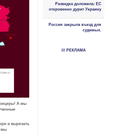
Разведка доложила: ЕС
откровенно дурит Украину
Россия закрыла въезд для
судимых.
/// РЕКЛАМА
офицеры! А мы
бученные
ери и вырезать
м мы