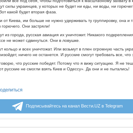
роили все под себя, чтобы подготовиться к масштабному захвату в 
ут силы украинцев, у которых не будет ни еды, ни воды, ни горючег
Вот какой будет вторая фаза.
и от Киева, им больше не нужно удерживать ту группировку, она и 
з горючего. Они застряли!
ут из города, русская авиация их уничтожит. Никакого подкрепления
ссе не может сдвинуться. Они в ловушке.
ут кольцо и всех уничтожат. Или возьмут в плен огромную часть укр
оизойдет, ничего не останется. И русские смогут требовать все, что 
говорю, что русские победят. Потому что я вижу ситуацию. Я не те
т русские не смогли взять Киев и Одессу». Да они и не пытались!
legram
оделиться
Подписывайтесь на канал Вести.UZ в Telegram