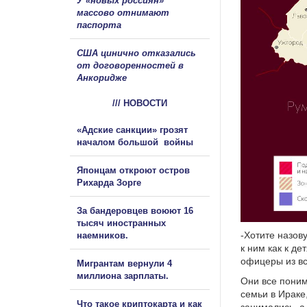
У «новых россиян»
массово отнимают
паспорта
США цинично отказались
от договоренностей в
Анкоридже
/// НОВОСТИ
«Адские санкции» грозят
началом большой войны
Японцам откроют остров
Рихарда Зорге
За бандеровцев воюют 16
тысяч иностранных
-Хотите назов
наемников.
к ним как к д
офицеры из вс
Мигрантам вернули 4
миллиона зарплаты.
Они все поним
семьи в Ираке
Что такое криптокарта и как