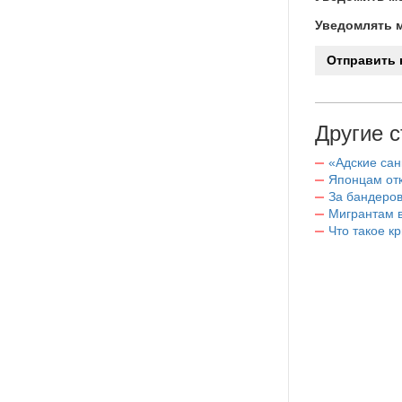
Уведомлять м
Другие с
«Адские са
Японцам отк
За бандеров
Мигрантам в
Что такое к