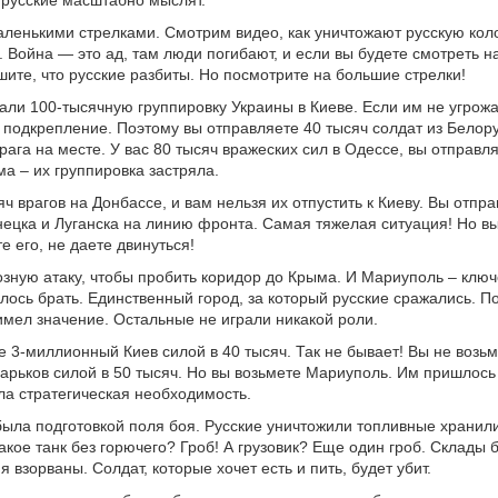
 русские масштабно мыслят.
енькими стрелками. Смотрим видео, как уничтожают русскую коло
. Война — это ад, там люди погибают, и если вы будете смотреть 
ешите, что русские разбиты. Но посмотрите на большие стрелки!
али 100-тысячную группировку Украины в Киеве. Если им не угрожа
 подкрепление. Поэтому вы отправляете 40 тысяч солдат из Белор
рага на месте. У вас 80 тысяч вражеских сил в Одессе, вы отправл
ма – их группировка застряла.
ч врагов на Донбассе, и вам нельзя их отпустить к Киеву. Вы отпр
ецка и Луганска на линию фронта. Самая тяжелая ситуация! Но вы
е его, не даете двинуться!
озную атаку, чтобы пробить коридор до Крыма. И Мариуполь – ключ
шлось брать. Единственный город, за который русские сражались. 
 имел значение. Остальные не играли никакой роли.
е 3-миллионный Киев силой в 40 тысяч. Так не бывает! Вы не возьм
рьков силой в 50 тысяч. Но вы возьмете Мариуполь. Им пришлось 
ла стратегическая необходимость.
была подготовкой поля боя. Русские уничтожили топливные хранил
такое танк без горючего? Гроб! А грузовик? Еще один гроб. Склады
 взорваны. Солдат, которые хочет есть и пить, будет убит.