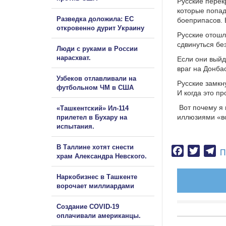
Русские перек
которые попад
Разведка доложила: ЕС
боеприпасов. 
откровенно дурит Украину
Русские отошл
сдвинуться бе
Люди с руками в России
нарасхват.
Если они выйд
враг на Донба
Узбеков отлавливали на
Русские замкн
футбольном ЧМ в США
И когда это пр
Вот почему я 
«Ташкентский» Ил-114
иллюзиями «во
прилетел в Бухару на
испытания.
В Таллине хотят снести
Facebook
Twitter
Te
П
храм Александра Невского.
Наркобизнес в Ташкенте
ворочает миллиардами
Создание COVID-19
оплачивали американцы.