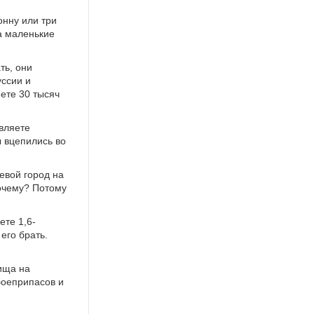
нну или три
на маленькие
ть, они
уссии и
яете 30 тысяч
авляете
 вцепились во
евой город на
Почему? Потому
ете 1,6-
его брать.
ища на
 боеприпасов и