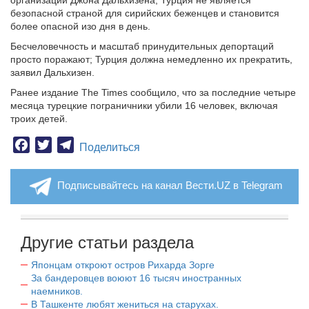
организации Джона Дальхизена, Турция не является
безопасной страной для сирийских беженцев и становится
более опасной изо дня в день.
Бесчеловечность и масштаб принудительных депортаций
просто поражают; Турция должна немедленно их прекратить,
заявил Дальхизен.
Ранее издание The Times сообщило, что за последние четыре
месяца турецкие пограничники убили 16 человек, включая
троих детей.
Facebook
Twitter
Telegram
Поделиться
Подписывайтесь на канал Вести.UZ в Telegram
Другие статьи раздела
Японцам откроют остров Рихарда Зорге
За бандеровцев воюют 16 тысяч иностранных
наемников.
В Ташкенте любят жениться на старухах.