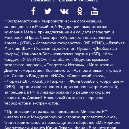
* Экстремистские и террористические организации,
запрещенные в Российской Федерации: американская
компания Meta и принадлежащие ей соцсети Instagram и
Facebook, «Правый сектор», «Украинская повстанческая
армия» (УПА), «Исламское государство» (ИГ, ИГИЛ), «Джабхат
Фатх аш-Шам» (бывшая «Джабхат ан-Нусра», «Джебхат ан-
Нусра»), Национал-Большевистская партия (НБП), «Аль-
Каида», «УНА-УНСО», «Талибан», «Меджлис крымско-
татарского народа», «Свидетели Иеговы», «Мизантропик
Дивижн», «Братство» Корчинского, «Артподготовка», «Тризуб
им. Степана Бандеры», «НСО», «Славянский союз»,
«Формат-18», «Хизб ут-Тахрир», «Фонд борьбы с коррупцией»
(ФБК) – организация-иноагент, признанная экстремистской,
запрещена в РФ и ликвидирована по решению суда; её
основатель Алексей Навальный включён в перечень
террористов и экстремистов.
* Организации и граждане, признанные Минюстом РФ
иноагентами: Международное историко-просветительское,
благотворительное и правозащитное общество «Мемориал»,
Аналитический центр Юрия Левады, фонд «В защиту прав