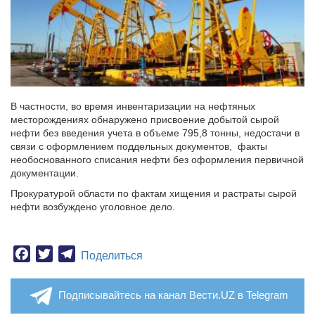
В частности, во время инвентаризации на нефтяных
месторождениях обнаружено присвоение добытой сырой
нефти без введения учета в объеме 795,8 тонны, недостачи в
связи с оформлением поддельных документов, факты
необоснованного списания нефти без оформления первичной
документации.
Прокуратурой области по фактам хищения и растраты сырой
нефти возбуждено уголовное дело.
Facebook
Twitter
Telegram
Поделиться
Подписывайтесь на канал Вести.UZ в Telegram