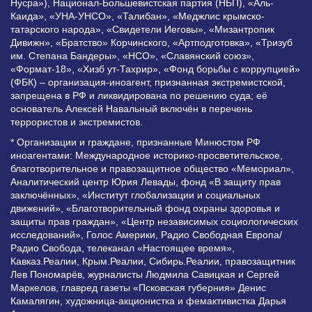
Нусра»), Национал-Большевистская партия (НБП), «Аль-
Каида», «УНА-УНСО», «Талибан», «Меджлис крымско-
татарского народа», «Свидетели Иеговы», «Мизантропик
Дивижн», «Братство» Корчинского, «Артподготовка», «Тризуб
им. Степана Бандеры», «НСО», «Славянский союз»,
«Формат-18», «Хизб ут-Тахрир», «Фонд борьбы с коррупцией»
(ФБК) – организация-иноагент, признанная экстремистской,
запрещена в РФ и ликвидирована по решению суда; её
основатель Алексей Навальный включён в перечень
террористов и экстремистов.
* Организации и граждане, признанные Минюстом РФ
иноагентами: Международное историко-просветительское,
благотворительное и правозащитное общество «Мемориал»,
Аналитический центр Юрия Левады, фонд «В защиту прав
заключённых», «Институт глобализации и социальных
движений», «Благотворительный фонд охраны здоровья и
защиты прав граждан», «Центр независимых социологических
исследований», Голос Америки, Радио Свободная Европа/
Радио Свобода, телеканал «Настоящее время»,
Кавказ.Реалии, Крым.Реалии, Сибирь.Реалии, правозащитник
Лев Пономарёв, журналисты Людмила Савицкая и Сергей
Маркелов, главред газеты «Псковская губерния» Денис
Камалягин, художница-акционистка и фемактивистка Дарья