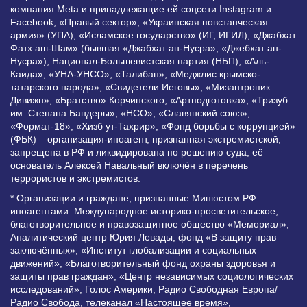
компания Meta и принадлежащие ей соцсети Instagram и
Facebook, «Правый сектор», «Украинская повстанческая
армия» (УПА), «Исламское государство» (ИГ, ИГИЛ), «Джабхат
Фатх аш-Шам» (бывшая «Джабхат ан-Нусра», «Джебхат ан-
Нусра»), Национал-Большевистская партия (НБП), «Аль-
Каида», «УНА-УНСО», «Талибан», «Меджлис крымско-
татарского народа», «Свидетели Иеговы», «Мизантропик
Дивижн», «Братство» Корчинского, «Артподготовка», «Тризуб
им. Степана Бандеры», «НСО», «Славянский союз»,
«Формат-18», «Хизб ут-Тахрир», «Фонд борьбы с коррупцией»
(ФБК) – организация-иноагент, признанная экстремистской,
запрещена в РФ и ликвидирована по решению суда; её
основатель Алексей Навальный включён в перечень
террористов и экстремистов.
* Организации и граждане, признанные Минюстом РФ
иноагентами: Международное историко-просветительское,
благотворительное и правозащитное общество «Мемориал»,
Аналитический центр Юрия Левады, фонд «В защиту прав
заключённых», «Институт глобализации и социальных
движений», «Благотворительный фонд охраны здоровья и
защиты прав граждан», «Центр независимых социологических
исследований», Голос Америки, Радио Свободная Европа/
Радио Свобода, телеканал «Настоящее время»,