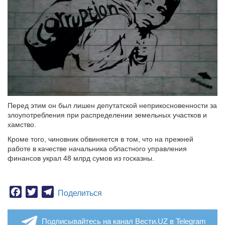
Перед этим он был лишен депутатской неприкосновенности за
злоупотребления при распределении земельных участков и
хамство.
Кроме того, чиновник обвиняется в том, что на прежней
работе в качестве начальника областного управления
финансов украл 48 млрд сумов из госказны.
Facebook
Twitter
Telegram
Поделиться
Подписывайтесь на канал Вести.UZ в Telegram