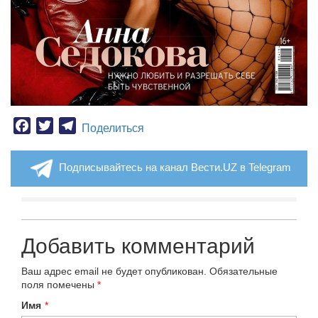
Facebook
Twitter
Telegram
Поделиться
Подписывайтесь на канал Вести.UZ в Telegram
Добавить комментарий
Ваш адрес email не будет опубликован.
Обязательные
поля помечены
*
Имя
*