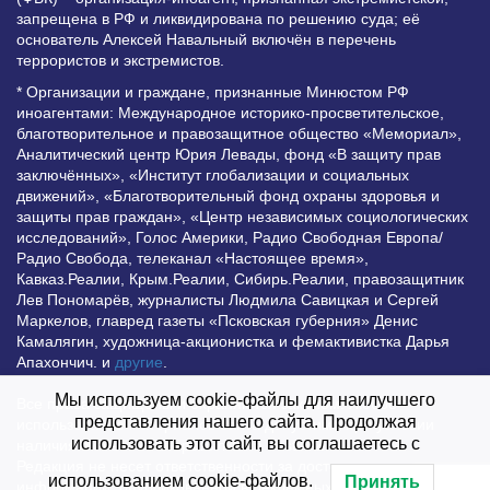
запрещена в РФ и ликвидирована по решению суда; её
основатель Алексей Навальный включён в перечень
террористов и экстремистов.
* Организации и граждане, признанные Минюстом РФ
иноагентами: Международное историко-просветительское,
благотворительное и правозащитное общество «Мемориал»,
Аналитический центр Юрия Левады, фонд «В защиту прав
заключённых», «Институт глобализации и социальных
движений», «Благотворительный фонд охраны здоровья и
защиты прав граждан», «Центр независимых социологических
исследований», Голос Америки, Радио Свободная Европа/
Радио Свобода, телеканал «Настоящее время»,
Кавказ.Реалии, Крым.Реалии, Сибирь.Реалии, правозащитник
Лев Пономарёв, журналисты Людмила Савицкая и Сергей
Маркелов, главред газеты «Псковская губерния» Денис
Камалягин, художница-акционистка и фемактивистка Дарья
Апахончич. и
другие
.
Мы используем cookie-файлы для наилучшего
Все права защищены и охраняются законом. Любое
представления нашего сайта. Продолжая
использование материалов сайта допустимо при условии
использовать этот сайт, вы соглашаетесь с
наличия активной гиперссылки на Vesti.UZ.
Редакция не несет ответственности за достоверность
использованием cookie-файлов.
Принять
информации, опубликованной в рекламных объявлениях.