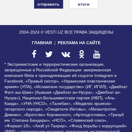
итоги
2004-2024 © VESTI.UZ
ВСЕ ПРАВА ЗАЩИЩЕНЫ
ГЛАВНАЯ
РЕКЛАМА НА САЙТЕ
* Экстремистские и террористические организации,
запрещенные в Российской Федерации: американская
компания Meta и принадлежащие ей соцсети Instagram и
Facebook, «Правый сектор», «Украинская повстанческая
армия» (УПА), «Исламское государство» (ИГ, ИГИЛ), «Джабхат
Фатх аш-Шам» (бывшая «Джабхат ан-Нусра», «Джебхат ан-
Нусра»), Национал-Большевистская партия (НБП), «Аль-
Каида», «УНА-УНСО», «Талибан», «Меджлис крымско-
татарского народа», «Свидетели Иеговы», «Мизантропик
Дивижн», «Братство» Корчинского, «Артподготовка», «Тризуб
им. Степана Бандеры», «НСО», «Славянский союз»,
«Формат-18», «Хизб ут-Тахрир», «Фонд борьбы с коррупцией»
(ФБК) – организация-иноагент, признанная экстремистской,