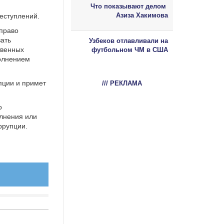
Что показывают делом
Азиза Хакимова
еступлений.
 право
вать
Узбеков отлавливали на
твенных
футбольном ЧМ в США
полнением
пции и примет
/// РЕКЛАМА
о
лнения или
ррупции.