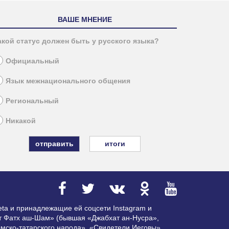
ВАШЕ МНЕНИЕ
акой статус должен быть у русского языка?
Официальный
Язык межнационального общения
Региональный
Никакой
итоги
ta и принадлежащие ей соцсети Instagram и
ат Фатх аш-Шам» (бывшая «Джабхат ан-Нусра»,
мско-татарского народа», «Свидетели Иеговы»,