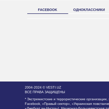
FACEBOOK
ОДНОКЛАССНИКИ
2004-2024 © VESTI.UZ
ВСЕ ПРАВА ЗАЩИЩЕНЫ
* Экстремистские и террористические организации
Facebook, «Правый сектор», «Украинская повстанч
«Джебхат ан-Нусра»), Национал-Большевистская п