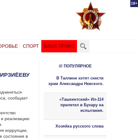
18+
ОРОВЬЕ
СПОРТ
ВАШЕ ПРАВО
/// ПОПУЛЯРНОЕ
ИРЗИЁЕВУ
В Таллине хотят снести
храм Александра Невского.
одчиняться
иса, сообщает
«Ташкентский» Ил-114
прилетел в Бухару на
испытания.
гентство
е и реализацию
е
Хозяйка русского слова
ия коррупции,
е состояния в