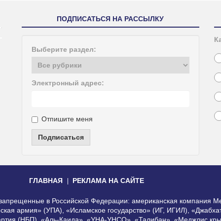
ПОДПИСАТЬСЯ НА РАССЫЛКУ
К
Выберите раздел:
Электронный адрес:
Отпишите меня
Подписаться
ГЛАВНАЯ
РЕКЛАМА НА САЙТЕ
, запрещенные в Российской Федерации: американская компания Me
еская армия» (УПА), «Исламское государство» (ИГ, ИГИЛ), «Джабх
артия (НБП), «Аль-Каида», «УНА-УНСО», «Талибан», «Меджлис кры