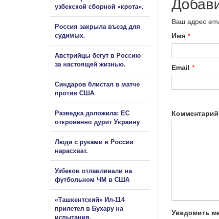
Добав
узбекской сборной «крота».
Ваш адрес ema
Россия закрыла въезд для
судимых.
Имя
*
Австрийцы бегут в Россию
за настоящей жизнью.
Email
*
Синдаров блистал в матче
против США
Разведка доложила: ЕС
Комментарий
откровенно дурит Украину
Люди с руками в России
нарасхват.
Узбеков отлавливали на
футбольном ЧМ в США
«Ташкентский» Ил-114
прилетел в Бухару на
Уведомить ме
испытания.