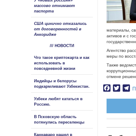
У «новых россиян»
массово отнимают
паспорта
США цинично отказались
от договоренностей в
материалы, св
Анкоридже
активов и с г
государственн
/// НОВОСТИ
Агентство рас
меры по восст
Что такое криптокарта и как
использовать в
Также ведомст
повседневной жизни
коррупционных
отмене решени
Индийцы и белорусы
подкармливают Узбекистан.
Facebook
Twitter
Te
П
Узбеки любят кататься в
Россию.
В Псковскую область
потянулись переселенцы
Каннаваро нашел в