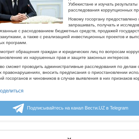
Узбекистане и изучать результаты
расследования коррупционных пр
Новому госоргану предоставлено
запрашивать, получать и исследо
язанные с расходованием бюджетных средств, продажей государс
осзакупками, а также с реализацией инвестиционных проектов и вы
ых программ.
смотрит обращения граждан и юридических лиц по вопросам корру
ановлению их нарушенных прав и защите законных интересов.
во сможет проводить административные расследования по делам 
 правонарушениях, вносить предписания о приостановлении испо
й госорганов и чиновников в случае выявления в них признаков ко
legram
оделиться
Подписывайтесь на канал Вести.UZ в Telegram