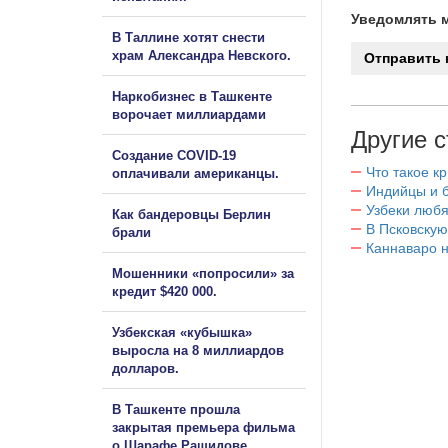
Уведомлять м
В Таллине хотят снести
храм Александра Невского.
Наркобизнес в Ташкенте
ворочает миллиардами
Другие с
Создание COVID-19
Что такое к
оплачивали американцы.
Индийцы и 
Узбеки любя
Как бандеровцы Берлин
В Псковскую
брали
Каннаваро н
Мошенники «попросили» за
кредит $420 000.
Узбекская «кубышка»
выросла на 8 миллиардов
долларов.
В Ташкенте прошла
закрытая премьера фильма
о Шарафе Рашидове.