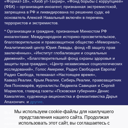
«Формат-18», «Хизб ут-Тахрир», «Фонд борьбы с коррупцией»
(ФБК) – организация-иноагент, признанная экстремистской,
запрещена в РФ и ликвидирована по решению суда; её
основатель Алексей Навальный включён в перечень
террористов и экстремистов.
* Организации и граждане, признанные Минюстом РФ
иноагентами: Международное историко-просветительское,
благотворительное и правозащитное общество «Мемориал»,
Аналитический центр Юрия Левады, фонд «В защиту прав
заключённых», «Институт глобализации и социальных
движений», «Благотворительный фонд охраны здоровья и
защиты прав граждан», «Центр независимых социологических
исследований», Голос Америки, Радио Свободная Европа/
Радио Свобода, телеканал «Настоящее время»,
Кавказ.Реалии, Крым.Реалии, Сибирь.Реалии, правозащитник
Лев Пономарёв, журналисты Людмила Савицкая и Сергей
Маркелов, главред газеты «Псковская губерния» Денис
Камалягин, художница-акционистка и фемактивистка Дарья
Апахончич. и
другие
.
Мы используем cookie-файлы для наилучшего
Все права защищены и охраняются законом. Любое
представления нашего сайта. Продолжая
использование материалов сайта допустимо при условии
использовать этот сайт, вы соглашаетесь с
наличия активной гиперссылки на Vesti.UZ.