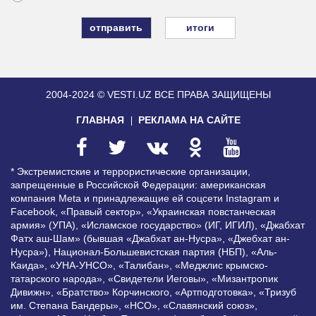
итоги
2004-2024 © VESTI.UZ
ВСЕ ПРАВА ЗАЩИЩЕНЫ
ГЛАВНАЯ
РЕКЛАМА НА САЙТЕ
* Экстремистские и террористические организации,
запрещенные в Российской Федерации: американская
компания Meta и принадлежащие ей соцсети Instagram и
Facebook, «Правый сектор», «Украинская повстанческая
армия» (УПА), «Исламское государство» (ИГ, ИГИЛ), «Джабхат
Фатх аш-Шам» (бывшая «Джабхат ан-Нусра», «Джебхат ан-
Нусра»), Национал-Большевистская партия (НБП), «Аль-
Каида», «УНА-УНСО», «Талибан», «Меджлис крымско-
татарского народа», «Свидетели Иеговы», «Мизантропик
Дивижн», «Братство» Корчинского, «Артподготовка», «Тризуб
им. Степана Бандеры», «НСО», «Славянский союз»,