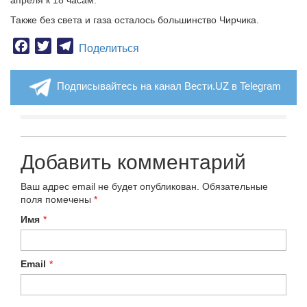
апреля к 18 часам.
Также без света и газа осталось большинство Чирчика.
Facebook
Twitter
Telegram
Поделиться
Подписывайтесь на канал Вести.UZ в Telegram
Добавить комментарий
Ваш адрес email не будет опубликован.
Обязательные
поля помечены
*
Имя
*
Email
*