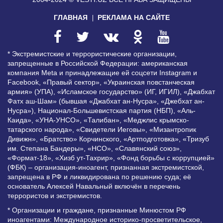
ГЛАВНАЯ
РЕКЛАМА НА САЙТЕ
* Экстремистские и террористические организации,
запрещенные в Российской Федерации: американская
компания Meta и принадлежащие ей соцсети Instagram и
Facebook, «Правый сектор», «Украинская повстанческая
армия» (УПА), «Исламское государство» (ИГ, ИГИЛ), «Джабхат
Фатх аш-Шам» (бывшая «Джабхат ан-Нусра», «Джебхат ан-
Нусра»), Национал-Большевистская партия (НБП), «Аль-
Каида», «УНА-УНСО», «Талибан», «Меджлис крымско-
татарского народа», «Свидетели Иеговы», «Мизантропик
Дивижн», «Братство» Корчинского, «Артподготовка», «Тризуб
им. Степана Бандеры», «НСО», «Славянский союз»,
«Формат-18», «Хизб ут-Тахрир», «Фонд борьбы с коррупцией»
(ФБК) – организация-иноагент, признанная экстремистской,
запрещена в РФ и ликвидирована по решению суда; её
основатель Алексей Навальный включён в перечень
террористов и экстремистов.
* Организации и граждане, признанные Минюстом РФ
иноагентами: Международное историко-просветительское,