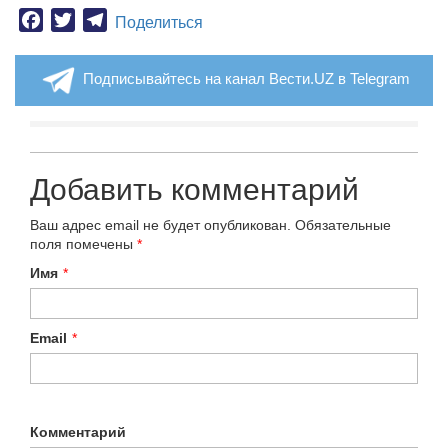
Facebook
Twitter
Telegram
Поделиться
Подписывайтесь на канал Вести.UZ в Telegram
Добавить комментарий
Ваш адрес email не будет опубликован.
Обязательные
поля помечены
*
Имя
*
Email
*
Комментарий