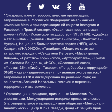
* Экстремистские и террористические организации,
запрещенные в Российской Федерации: американская
компания Meta и принадлежащие ей соцсети Instagram и
Facebook, «Правый сектор», «Украинская повстанческая
армия» (УПА), «Исламское государство» (ИГ, ИГИЛ), «Джабхат
Фатх аш-Шам» (бывшая «Джабхат ан-Нусра», «Джебхат ан-
Нусра»), Национал-Большевистская партия (НБП), «Аль-
Каида», «УНА-УНСО», «Талибан», «Меджлис крымско-
татарского народа», «Свидетели Иеговы», «Мизантропик
Дивижн», «Братство» Корчинского, «Артподготовка», «Тризуб
им. Степана Бандеры», «НСО», «Славянский союз»,
«Формат-18», «Хизб ут-Тахрир», «Фонд борьбы с коррупцией»
(ФБК) – организация-иноагент, признанная экстремистской,
запрещена в РФ и ликвидирована по решению суда; её
основатель Алексей Навальный включён в перечень
террористов и экстремистов.
* Организации и граждане, признанные Минюстом РФ
иноагентами: Международное историко-просветительское,
благотворительное и правозащитное общество «Мемориал»,
Аналитический центр Юрия Левады, фонд «В защиту прав