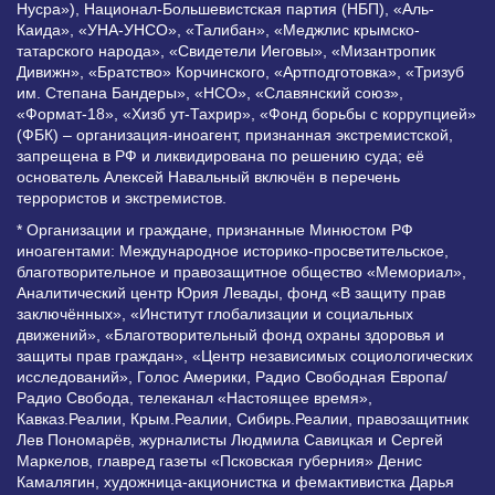
Нусра»), Национал-Большевистская партия (НБП), «Аль-
Каида», «УНА-УНСО», «Талибан», «Меджлис крымско-
татарского народа», «Свидетели Иеговы», «Мизантропик
Дивижн», «Братство» Корчинского, «Артподготовка», «Тризуб
им. Степана Бандеры», «НСО», «Славянский союз»,
«Формат-18», «Хизб ут-Тахрир», «Фонд борьбы с коррупцией»
(ФБК) – организация-иноагент, признанная экстремистской,
запрещена в РФ и ликвидирована по решению суда; её
основатель Алексей Навальный включён в перечень
террористов и экстремистов.
* Организации и граждане, признанные Минюстом РФ
иноагентами: Международное историко-просветительское,
благотворительное и правозащитное общество «Мемориал»,
Аналитический центр Юрия Левады, фонд «В защиту прав
заключённых», «Институт глобализации и социальных
движений», «Благотворительный фонд охраны здоровья и
защиты прав граждан», «Центр независимых социологических
исследований», Голос Америки, Радио Свободная Европа/
Радио Свобода, телеканал «Настоящее время»,
Кавказ.Реалии, Крым.Реалии, Сибирь.Реалии, правозащитник
Лев Пономарёв, журналисты Людмила Савицкая и Сергей
Маркелов, главред газеты «Псковская губерния» Денис
Камалягин, художница-акционистка и фемактивистка Дарья