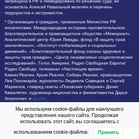
запрещена в РФ и ликвидирована по решению суда; её
основатель Алексей Навальный включён в перечень
террористов и экстремистов.
* Организации и граждане, признанные Минюстом РФ
иноагентами: Международное историко-просветительское,
благотворительное и правозащитное общество «Мемориал»,
Аналитический центр Юрия Левады, фонд «В защиту прав
заключённых», «Институт глобализации и социальных
движений», «Благотворительный фонд охраны здоровья и
защиты прав граждан», «Центр независимых социологических
исследований», Голос Америки, Радио Свободная Европа/
Радио Свобода, телеканал «Настоящее время»,
Кавказ.Реалии, Крым.Реалии, Сибирь.Реалии, правозащитник
Лев Пономарёв, журналисты Людмила Савицкая и Сергей
Маркелов, главред газеты «Псковская губерния» Денис
Камалягин, художница-акционистка и фемактивистка Дарья
Апахончич. и
другие
.
Мы используем cookie-файлы для наилучшего
Все права защищены и охраняются законом. Любое
представления нашего сайта. Продолжая
использование материалов сайта допустимо при условии
использовать этот сайт, вы соглашаетесь с
наличия активной гиперссылки на Vesti.UZ.
Редакция не несет ответственности за достоверность
использованием cookie-файлов.
Принять
информации, опубликованной в рекламных объявлениях.