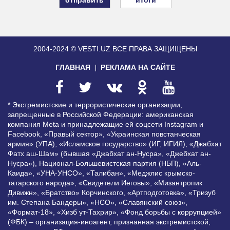
2004-2024 © VESTI.UZ
ВСЕ ПРАВА ЗАЩИЩЕНЫ
ГЛАВНАЯ
РЕКЛАМА НА САЙТЕ
* Экстремистские и террористические организации,
запрещенные в Российской Федерации: американская
компания Meta и принадлежащие ей соцсети Instagram и
Facebook, «Правый сектор», «Украинская повстанческая
армия» (УПА), «Исламское государство» (ИГ, ИГИЛ), «Джабхат
Фатх аш-Шам» (бывшая «Джабхат ан-Нусра», «Джебхат ан-
Нусра»), Национал-Большевистская партия (НБП), «Аль-
Каида», «УНА-УНСО», «Талибан», «Меджлис крымско-
татарского народа», «Свидетели Иеговы», «Мизантропик
Дивижн», «Братство» Корчинского, «Артподготовка», «Тризуб
им. Степана Бандеры», «НСО», «Славянский союз»,
«Формат-18», «Хизб ут-Тахрир», «Фонд борьбы с коррупцией»
(ФБК) – организация-иноагент, признанная экстремистской,