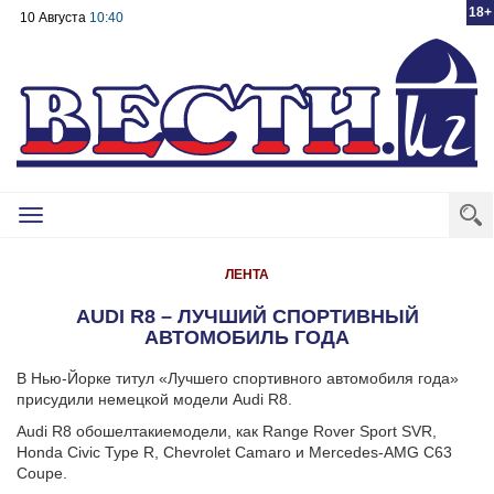
18+
10 Августа
10:40
Toggle
navigation
ЛЕНТА
AUDI R8 – ЛУЧШИЙ СПОРТИВНЫЙ
АВТОМОБИЛЬ ГОДА
В Нью-Йорке титул «Лучшего спортивного автомобиля года»
присудили немецкой модели Audi R8.
Audi R8
обошел
такие
модели
,
как
Range Rover Sport SVR,
Honda Civic Type R, Chevrolet Camaro
и
Mercedes-AMG C63
Coupe.