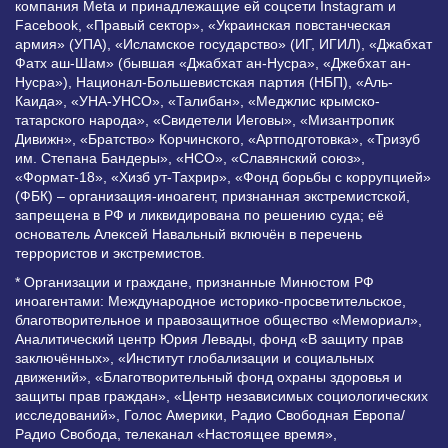
компания Meta и принадлежащие ей соцсети Instagram и
Facebook, «Правый сектор», «Украинская повстанческая
армия» (УПА), «Исламское государство» (ИГ, ИГИЛ), «Джабхат
Фатх аш-Шам» (бывшая «Джабхат ан-Нусра», «Джебхат ан-
Нусра»), Национал-Большевистская партия (НБП), «Аль-
Каида», «УНА-УНСО», «Талибан», «Меджлис крымско-
татарского народа», «Свидетели Иеговы», «Мизантропик
Дивижн», «Братство» Корчинского, «Артподготовка», «Тризуб
им. Степана Бандеры», «НСО», «Славянский союз»,
«Формат-18», «Хизб ут-Тахрир», «Фонд борьбы с коррупцией»
(ФБК) – организация-иноагент, признанная экстремистской,
запрещена в РФ и ликвидирована по решению суда; её
основатель Алексей Навальный включён в перечень
террористов и экстремистов.
* Организации и граждане, признанные Минюстом РФ
иноагентами: Международное историко-просветительское,
благотворительное и правозащитное общество «Мемориал»,
Аналитический центр Юрия Левады, фонд «В защиту прав
заключённых», «Институт глобализации и социальных
движений», «Благотворительный фонд охраны здоровья и
защиты прав граждан», «Центр независимых социологических
исследований», Голос Америки, Радио Свободная Европа/
Радио Свобода, телеканал «Настоящее время»,